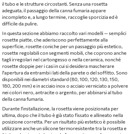
il tubo e le strutture circostanti. Senza una rosetta
adeguata, il passaggio della canna fumaria appare
incompleto e, a lungo termine, raccoglie sporcizia ed è
difficile da pulire.
In questa sezione abbiamo raccolto vari modelli — semplici
rosette piatte, che aderiscono perfettamente alla
superficie, rosette coniche per un passaggio più estetico,
rosette regolabili con segmenti mobili, che coprono anche
tagli irregolari nel cartongesso o nella ceramica, nonché
rosette doppie per i casi in cui si desidera mascherare
l'apertura da entrambi i lati della parete o del soffitto. Sono
disponibili nei diametri standard (80, 100, 120, 130, 150,
180, 200 mm) e in acciaio inox o acciaio verniciato a polvere
nei colori nero, antracite o argento, per abbinarsi al tubo
della canna fumaria.
Durante l'installazione, la rosetta viene posizionata per
ultima, dopo che il tubo è già stato fissato e allineato nella
posizione corretta. Per un risultato più estetico è possibile
utilizzare anche un silicone termoresistente tra la rosetta e