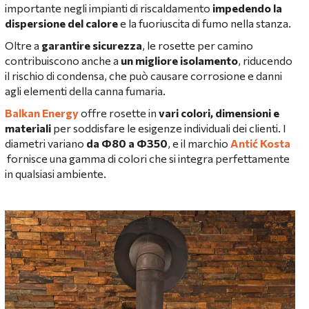
importante negli impianti di riscaldamento
impedendo la
dispersione del calore
e la fuoriuscita di fumo nella stanza.
Oltre a
garantire sicurezza
, le rosette per camino
contribuiscono anche a
un migliore isolamento
, riducendo
il rischio di condensa, che può causare corrosione e danni
agli elementi della canna fumaria.
Balkan Energy
offre rosette in
vari colori, dimensioni e
materiali
per soddisfare le esigenze individuali dei clienti. I
diametri variano
da Φ80 a Φ350
, e il marchio
Antić Kosta
fornisce una gamma di colori che si integra perfettamente
in qualsiasi ambiente.