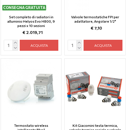
CONSEGNA GRATUITA
Set completo di radiatori in
Valvole termostatiche FPI per
alluminio Helyos Evo H800, 9
adattatore, Angolare 1/2"
pezzi x 10 sezioni
€ 7,10
€ 2.019,71
ACQUISTA
ACQUISTA
Termostato wireless
Kit Giacomini testa termica,
intelligente Bboil
valvola termica assiale e valvola