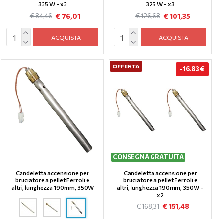
325 W - x2
325 W - x3
€ 76,01
€ 101,35
€ 84,46
€ 126,68
ACQUISTA
ACQUISTA
OFFERTA
-16.83 €
CONSEGNA GRATUITA
Candeletta accensione per
Candeletta accensione per
bruciatore a pellet Ferroli e
bruciatore a pellet Ferroli e
altri, lunghezza 190mm, 350W
altri, lunghezza 190mm, 350W -
x2
€ 151,48
€ 168,31