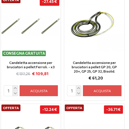
-27.45 €
CONSEGNA GRATUITA
Candeletta accensione per
Candeletta accensione per
bruciatori a pellet Ferroli. - x3
bruciatori a pellet GP 20, GP
20+, GP 25, GP 32, Bisolid.
€ 109,81
€ 137,26
€ 61,20
ACQUISTA
ACQUISTA
OFFERTA
OFFERTA
-12.24 €
-36.71 €