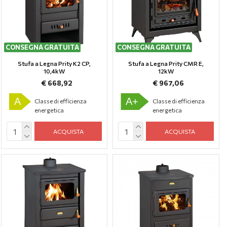
CONSEGNA GRATUITA
CONSEGNA GRATUITA
Stufa a Legna Prity K2 CP,
Stufa a Legna Prity CMR E,
10,4kW
12kW
€ 668,92
€ 967,06
A
A+
Classe di efficienza
Classe di efficienza
energetica
energetica
ACQUISTA
ACQUISTA