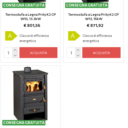
CONSEGNA GRATUITA
CONSEGNA GRATUITA
Termostufa a Legna Prity K2 CP
Termostufa a Legna Prity K2 CP
W10, 13.3kW
W13, 15kW
€ 801,56
€ 871,92
A
A
Classe di efficienza
Classe di efficienza
energetica
energetica
ACQUISTA
ACQUISTA
CONSEGNA GRATUITA