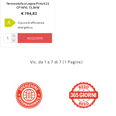
Termostufa a Legna Prity K22
CP W10, 13,3kW
€ 794,82
A
Classe di efficienza
energetica
ACQUISTA
Vis. da 1 a 7 di 7 (1 Pagine)