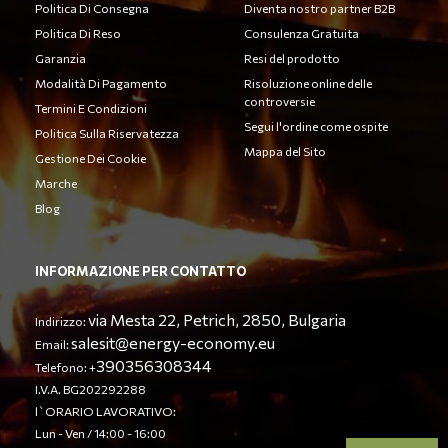
Politica Di Consegna
Diventa nostro partner B2B
Politica Di Reso
Consulenza Gratuita
Garanzia
Resi del prodotto
Modalità Di Pagamento
Risoluzione online delle
controversie
Termini E Condizioni
Segui l'ordine come ospite
Politica Sulla Riservatezza
Mappa del Sito
Gestione Dei Cookie
Marche
Blog
INFORMAZIONE PER CONTATTO
via Mesta 22, Petrich, 2850, Bulgaria
Indirizzo:
salesit@energy-economy.eu
Email:
390356308344
Telefono: +
I.V.A. BG202292288
l`ORARIO LAVORATIVO:
Lun - Ven / 14:00 - 16:00