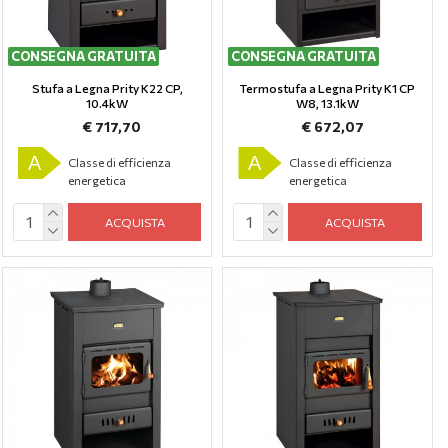
CONSEGNA GRATUITA
CONSEGNA GRATUITA
Stufa a Legna Prity K22 CP,
Termostufa a Legna Prity K1 CP
10.4kW
W8, 13.1kW
€ 717,70
€ 672,07
A
A
Classe di efficienza
Classe di efficienza
energetica
energetica
ACQUISTA
ACQUISTA