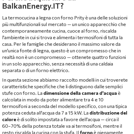
BalkanEnergy.IT?
La termocucina a legna con forno Prity è una delle soluzioni
più multifunzionali sul mercato — un unico apparecchio che
contemporaneamente cucina, cuoce al forno, riscalda
l'ambiente in cui si trova e alimenta i termosifoni di tutta la
casa. Per le famiglie che desiderano il massimo valore da
un'unica fonte di legna, questo è un compromesso che in
realtà non è un compromesso — ottenete quattro funzioni
in un solo apparecchio, senza necessità di una caldaia
separata o di un forno elettrico.
In questa sezione abbiamo raccolto modelli in cui troverete
caratteristiche specifiche che li distinguono dalle semplici
stufe con forno. La
dimensione della camera d'acqua
è
calcolata in modo da poter alimentare tra 4 e 10
termosifoni a seconda del modello specifico, con una tipica
potenza ceduta all'acqua da 7 a 15 kW. La
distribuzione del
calore
è di solito impostata a favore dell'acqua — circa il
60–70% della potenza totale va ai termosifoni, mentre il
resto riscalda la cucina con la stufa. Il
forno
è pienamente