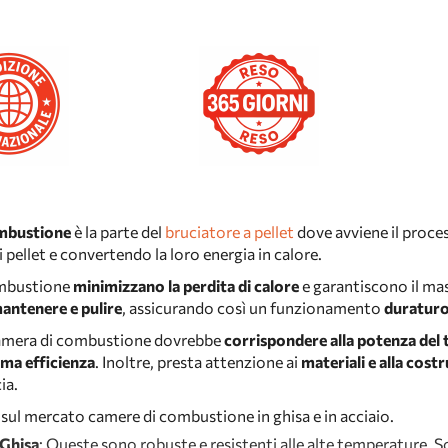
mbustione
è la parte del
bruciatore a pellet
dove avviene il proc
i pellet e convertendo la loro energia in calore.
ombustione
minimizzano la perdita di calore
e garantiscono il mas
mantenere e pulire
, assicurando così un funzionamento
duraturo
 camera di combustione dovrebbe
corrispondere alla potenza del 
ma efficienza
. Inoltre, presta attenzione ai
materiali e alla cost
ia.
 sul mercato camere di combustione in ghisa e in acciaio.
 Ghisa
: Queste sono robuste e resistenti alle alte temperature. 