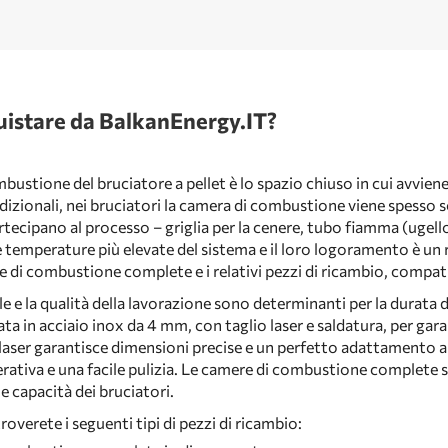
uistare da BalkanEnergy.IT?
bustione del bruciatore a pellet è lo spazio chiuso in cui avviene
radizionali, nei bruciatori la camera di combustione viene spesso
rtecipano al processo – griglia per la cenere, tubo fiamma (ugello
e temperature più elevate del sistema e il loro logoramento è un 
di combustione complete e i relativi pezzi di ricambio, compatibil
ale e la qualità della lavorazione sono determinanti per la durata
a in acciaio inox da 4 mm, con taglio laser e saldatura, per garan
o laser garantisce dimensioni precise e un perfetto adattamento a
rativa e una facile pulizia. Le camere di combustione complete s
 e capacità dei bruciatori.
roverete i seguenti tipi di pezzi di ricambio: