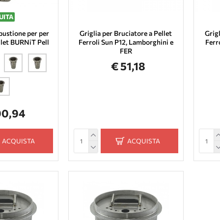
UITA
ustione per per
Griglia per Bruciatore a Pellet
Grigl
llet BURNiT Pell
Ferroli Sun P12, Lamborghini e
Ferr
FER
€ 51,18
90,94
ACQUISTA
ACQUISTA