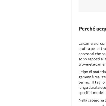
Perché acq
La camera di com
stufe a pellet t
accessori che pa
sono esposti all
troverete camere 
Il tipo di materi
gamma è realizzat
termici. Il tagli
lunga durata ope
specifici modelli
Nella categoria t