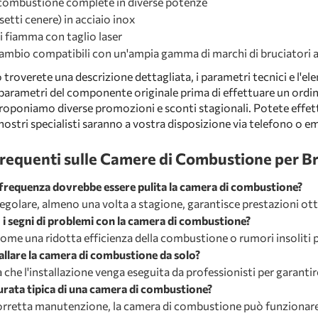
combustione complete in diverse potenze
ssetti cenere) in acciaio inox
bi fiamma con taglio laser
icambio compatibili con un'ampia gamma di marchi di bruciatori a
o troverete una descrizione dettagliata, i parametri tecnici e l'
 parametri del componente originale prima di effettuare un ordine,
roponiamo diverse promozioni e sconti stagionali. Potete effet
 nostri specialisti saranno a vostra disposizione via telefono o em
quenti sulle Camere di Combustione per Bru
frequenza dovrebbe essere pulita la camera di combustione?
regolare, almeno una volta a stagione, garantisce prestazioni ott
 i segni di problemi con la camera di combustione?
ome una ridotta efficienza della combustione o rumori insoliti 
allare la camera di combustione da solo?
a che l'installazione venga eseguita da professionisti per garantir
durata tipica di una camera di combustione?
rretta manutenzione, la camera di combustione può funzionare 