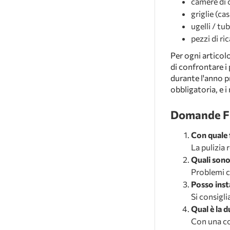
camere di 
griglie (ca
ugelli / tu
pezzi di r
Per ogni articol
di confrontare i
durante l'anno p
obbligatoria, e i
Domande Fre
Con quale 
La pulizia 
Quali sono
Problemi c
Posso inst
Si consigli
Qual è la 
Con una co