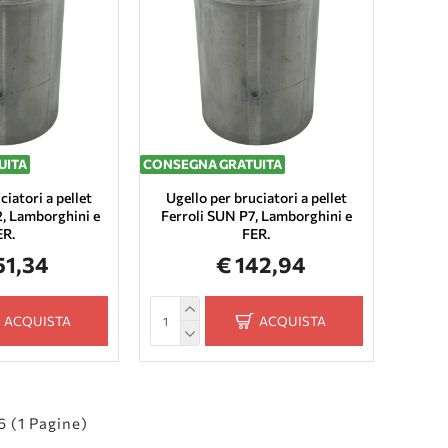
UITA
CONSEGNA GRATUITA
ciatori a pellet
Ugello per bruciatori a pellet
2, Lamborghini e
Ferroli SUN P7, Lamborghini e
ER.
FER.
51,34
€ 142,94
ACQUISTA
ACQUISTA
 6 (1 Pagine)