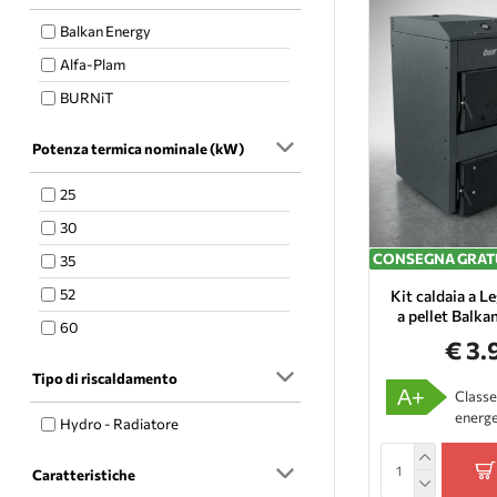
Balkan Energy
Alfa-Plam
BURNiT
Potenza termica nominale (kW)
25
30
CONSEGNA GRAT
35
52
Kit caldaia a L
a pellet Balk
60
€ 3.
Tipo di riscaldamento
A+
Classe
energe
Hydro - Radiatore
Caratteristiche