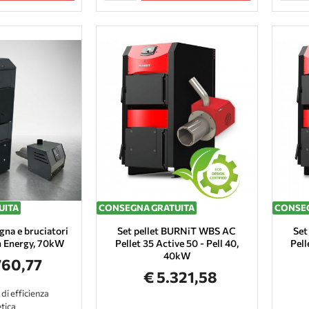
UITA
CONSEGNA GRATUITA
CONSEG
egna e bruciatori
Set pellet BURNiT WBS AC
Set
an Energy, 70kW
Pellet 35 Active 50 - Pell 40,
Pell
40kW
760,77
€ 5.321,58
 di efficienza
tica