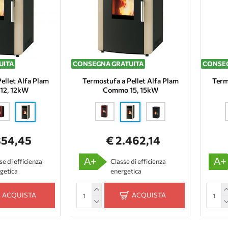
UITA
CONSEGNA GRATUITA
CONSEG
ellet Alfa Plam
Termostufa a Pellet Alfa Plam
Term
12, 12kW
Commo 15, 15kW
354,45
€ 2.462,14
A+
A+
se di efficienza
Classe di efficienza
getica
energetica
ACQUISTA
ACQUISTA