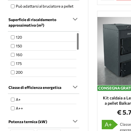
Può adattarsi al bruciatore a pellet
Superficie di riscaldamento
approssimativa (m²)
120
150
160
175
200
210
Classe di efficienza energetica
CONSEGNA GRAT
250
Kit caldaia a L
280
A+
a pellet Balk
340
A++
€ 5.
370
Potenza termica (kW)
A+
Classe
380
energe