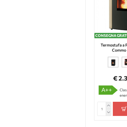
CONSEGNA GRAT
Termostufa a P
Commo 
€ 2.
A++
Clas
ener