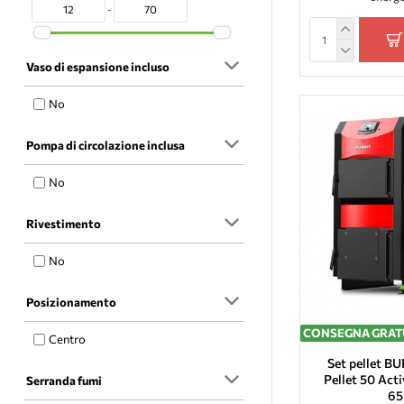
410
-
450
480
Vaso di espansione incluso
No
Pompa di circolazione inclusa
No
Rivestimento
No
Posizionamento
CONSEGNA GRAT
Centro
Set pellet 
Pellet 50 Acti
Serranda fumi
6