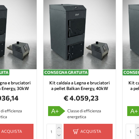
UITA
CONSEGNA GRATUITA
CONSEG
egna e bruciatori
Kit caldaia a Legna e bruciatori
Kit c
an Energy, 30kW
a pellet Balkan Energy, 40kW
a pe
936,14
€ 4.059,23
A+
A+
 di efficienza
Classe di efficienza
tica
energetica
ACQUISTA
ACQUISTA