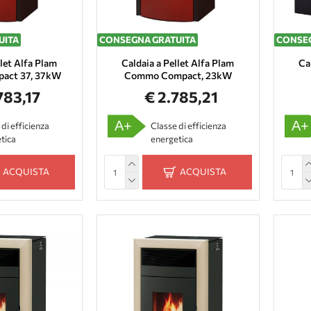
UITA
CONSEGNA GRATUITA
CONSEG
llet Alfa Plam
Caldaia a Pellet Alfa Plam
Ca
act 37, 37kW
Commo Compact, 23kW
783,17
€ 2.785,21
A+
A+
 di efficienza
Classe di efficienza
tica
energetica
ACQUISTA
ACQUISTA