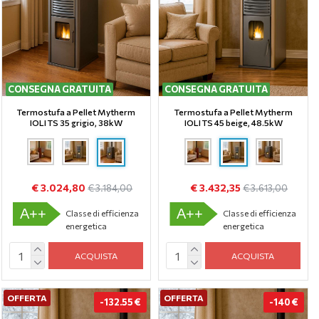
CONSEGNA GRATUITA
CONSEGNA GRATUITA
Termostufa a Pellet Mytherm
Termostufa a Pellet Mytherm
IOLI TS 35 grigio, 38kW
IOLI TS 45 beige, 48.5kW
€ 3.024,80
€ 3.432,35
€ 3.184,00
€ 3.613,00
A++
A++
Classe di efficienza
Classe di efficienza
energetica
energetica
ACQUISTA
ACQUISTA
OFFERTA
OFFERTA
-132.55 €
-140 €