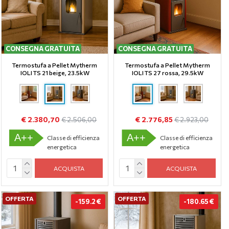
CONSEGNA GRATUITA
CONSEGNA GRATUITA
Termostufa a Pellet Mytherm
Termostufa a Pellet Mytherm
IOLI TS 21 beige, 23.5kW
IOLI TS 27 rossa, 29.5kW
€ 2.380,70
€ 2.776,85
€ 2.506,00
€ 2.923,00
A++
A++
Classe di efficienza
Classe di efficienza
energetica
energetica
ACQUISTA
ACQUISTA
OFFERTA
OFFERTA
-159.2 €
-180.65 €