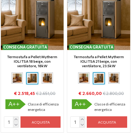
CONSEGNA GRATUITA
CONSEGNA GRATUITA
Termostufa a Pellet Mytherm
Termostufa a Pellet Mytherm
IOLI TSA 18 beige, con
IOLI TSA 21 beige, con
ventilatore, 18kW
ventilatore, 23.5kW
€ 2.518,45
€ 2.660,00
€ 2.651,00
€ 2.800,00
A++
A++
Classe di efficienza
Classe di efficienza
energetica
energetica
ACQUISTA
ACQUISTA