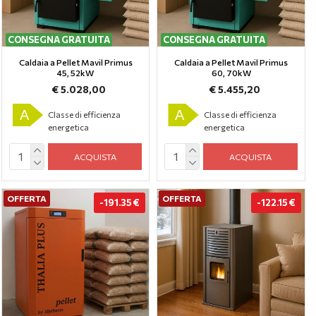
CONSEGNA GRATUITA
CONSEGNA GRATUITA
Caldaia a Pellet Mavil Primus
Caldaia a Pellet Mavil Primus
45, 52kW
60, 70kW
€ 5.028,00
€ 5.455,20
A
A
Classe di efficienza
Classe di efficienza
energetica
energetica
ACQUISTA
ACQUISTA
OFFERTA
OFFERTA
-191.35 €
-122.15 €