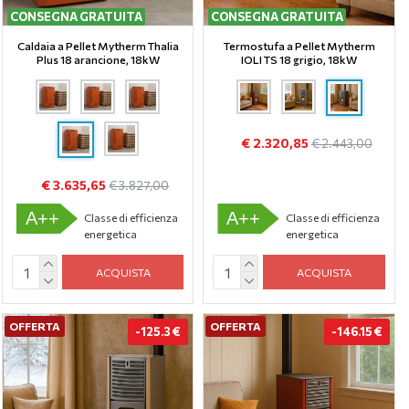
CONSEGNA GRATUITA
CONSEGNA GRATUITA
Caldaia a Pellet Mytherm Thalia
Termostufa a Pellet Mytherm
Plus 18 arancione, 18kW
IOLI TS 18 grigio, 18kW
€ 2.320,85
€ 2.443,00
€ 3.635,65
€ 3.827,00
A++
A++
Classe di efficienza
Classe di efficienza
energetica
energetica
ACQUISTA
ACQUISTA
OFFERTA
OFFERTA
-125.3 €
-146.15 €