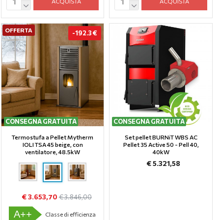
ACQUISTA
ACQUISTA
OFFERTA
-192.3 €
CONSEGNA GRATUITA
CONSEGNA GRATUITA
Termostufa a Pellet Mytherm
Set pellet BURNiT WBS AC
IOLI TSA 45 beige, con
Pellet 35 Active 50 - Pell 40,
ventilatore, 48.5kW
40kW
€ 5.321,58
€ 3.653,70
€ 3.846,00
A++
Classe di efficienza