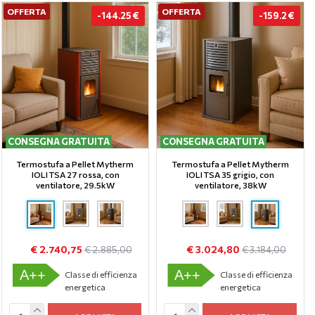
OFFERTA
OFFERTA
-144.25 €
-159.2 €
CONSEGNA GRATUITA
CONSEGNA GRATUITA
Termostufa a Pellet Mytherm
Termostufa a Pellet Mytherm
IOLI TSA 27 rossa, con
IOLI TSA 35 grigio, con
ventilatore, 29.5kW
ventilatore, 38kW
€ 2.740,75
€ 3.024,80
€ 2.885,00
€ 3.184,00
A++
A++
Classe di efficienza
Classe di efficienza
energetica
energetica