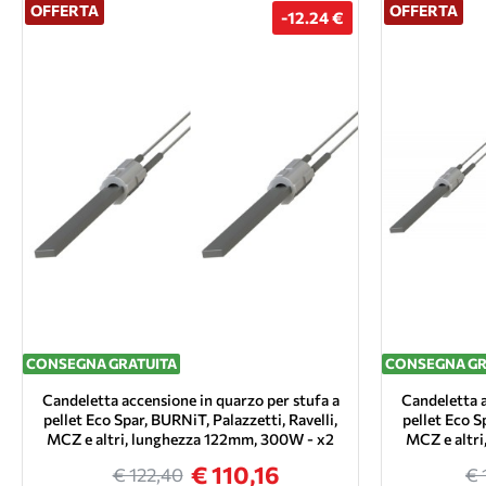
OFFERTA
OFFERTA
-12.24 €
CONSEGNA GRATUITA
CONSEGNA GR
Candeletta accensione in quarzo per stufa a
Candeletta a
pellet Eco Spar, BURNiT, Palazzetti, Ravelli,
pellet Eco S
MCZ e altri, lunghezza 122mm, 300W - x2
MCZ e altr
€ 110,16
€ 122,40
€ 