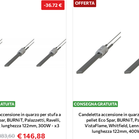
OFFERTA
-36.72 €
ATUITA
CONSEGNA GRATUITA
ccensione in quarzo per stufa a
Candeletta accensione in quarz
par, BURNiT, Palazzetti, Ravelli,
pellet Eco Spar, BURNiT, Pa
i, lunghezza 122mm, 300W - x3
VistaFlame, Whitfield, Lenno
lunghezza 122mm, 400W
€ 146,88
183,60