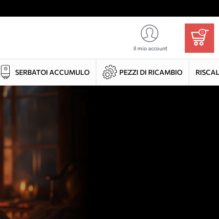
0
Il mio account
SERBATOI ACCUMULO
PEZZI DI RICAMBIO
RISCA