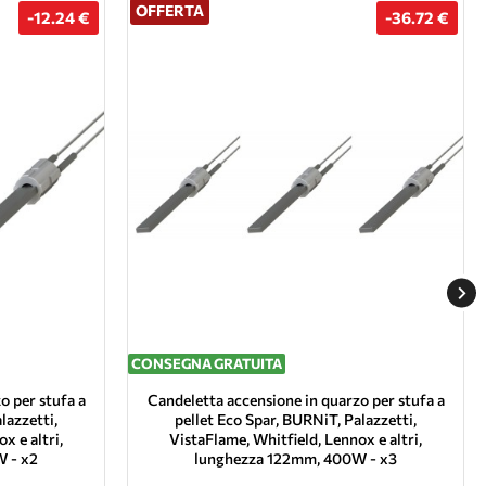
OFFERTA
-12.24 €
-36.72 €
CONSEGNA GRATUITA
o per stufa a
Candeletta accensione in quarzo per stufa a
lazzetti,
pellet Eco Spar, BURNiT, Palazzetti,
x e altri,
VistaFlame, Whitfield, Lennox e altri,
 - x2
lunghezza 122mm, 400W - x3