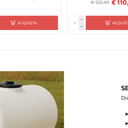
€ 110
€ 122,40
ACQUISTA
ACQUIS
S
Dis
► 
► 