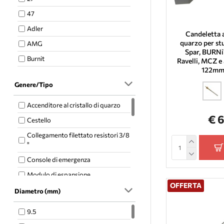
Tiemme
47
Trial
Adler
Candeletta 
quarzo per stu
AMG
Spar, BURNiT
Burnit
Ravelli, MCZ e 
122mm
Calecosol
Genere/Tipo
Ecoteck
Emaflam
Accenditore al cristallo di quarzo
€ 
Kalideal
Cestello
Kalor
Collegamento filettato resistori 3/8
"
Piazzetta
Console di emergenza
Qlima
Modulo di espansione
Ravelli
OFFERTA
Motore elettrico
Diametro (mm)
Xiang
Motoriduttore
Anselmo Cola
9.5
Pellet potter
Ferroli