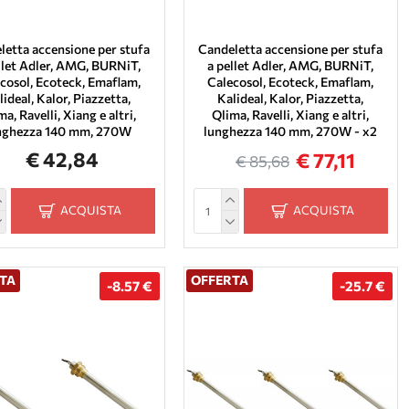
letta accensione per stufa
Candeletta accensione per stufa
llet Adler, AMG, BURNiT,
a pellet Adler, AMG, BURNiT,
cosol, Ecoteck, Emaflam,
Calecosol, Ecoteck, Emaflam,
lideal, Kalor, Piazzetta,
Kalideal, Kalor, Piazzetta,
ma, Ravelli, Xiang e altri,
Qlima, Ravelli, Xiang e altri,
nghezza 140 mm, 270W
lunghezza 140 mm, 270W - x2
€ 42,84
€ 77,11
€ 85,68
ACQUISTA
ACQUISTA
TA
OFFERTA
-8.57 €
-25.7 €