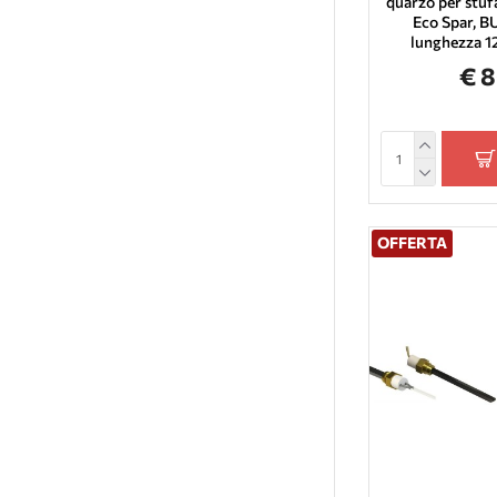
quarzo per stufa
Clam
Eco Spar, BU
Termovana Uno
lunghezza 
€ 
Laminox
Ecoforest
Anselmo Colma
Unirossi
Arca
Elledi
OFFERTA
Euroalp
Enerkos Industries
Esperia Technology
Eva Stampaggi
Magikal
MBZ Italfuoco
Tecno Vibrok