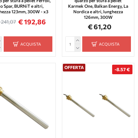
 per stufa a pellet Ferroli,
quarzo per stufa a pellet
o Spar, BURNiT e altri,
Karmek One, Balkan Energy, La
hezza 123mm, 300W - x3
Nordica e altri, lunghezza
126mm, 300W
€ 192,86
 241,07
€ 61,20
ACQUISTA
ACQUISTA
OFFERTA
-8.57 €