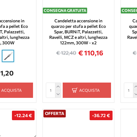
CONSEGNA GRATUITA
CONSEG
accensione in
Candeletta accensione in
Ca
fa a pellet Eco
quarzo per stufa a pellet Eco
quar
, Palazzetti,
Spar, BURNiT, Palazzetti,
Sp
altri, lunghezza
Ravelli, MCZ e altri, lunghezza
Ravel
, 300W
122mm, 300W - x2
€ 110,16
€ 122,40
€
61,20
ACQUISTA
ACQUISTA
OFFERTA
-12.24 €
-36.72 €