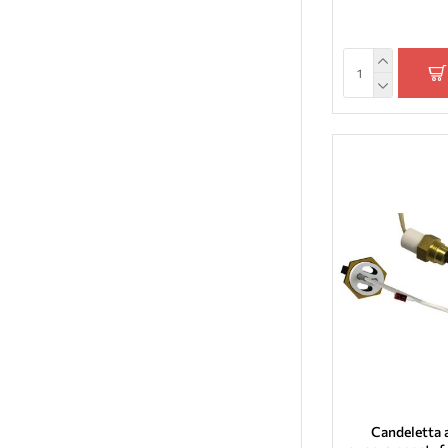
Italflame
King Fire
Mecatech
MG
Tecnoflam
TMC
Zibro
Caminetti Montegrappa
Edilkamin
Klover
La Nordica
Nordica Extraflame
MCZ
Moretti Design
Sicalor
Candeletta 