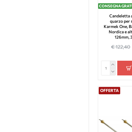
Arce Stufe
CONSEGNA GRAT
Calor Italy
Candeletta 
Corisit
quarzo per s
Karmek One, Ba
Jolly Mec Caminetti
Nordica e al
126mm, 
Moretti Fire
€ 122,40
Pasian
Vulcania
Faldi
Ungaro
Eurosteack
OFFERTA
B Service
Barbas
Bluefire
DZ Italia
Jolly Mec