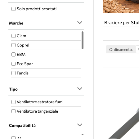
Solo prodotti scontati
Braciere per Stuf
Marche
Clam
Coprel
Ordinamento:
EBM
Eco Spar
Fandis
Fergas
Tipo
Fumis
Kenta
Ventilatore estratore fumi
LN2 Natalini
Ventilatore tangenziale
Mellor
Compatibilità
MES
Micronova
27