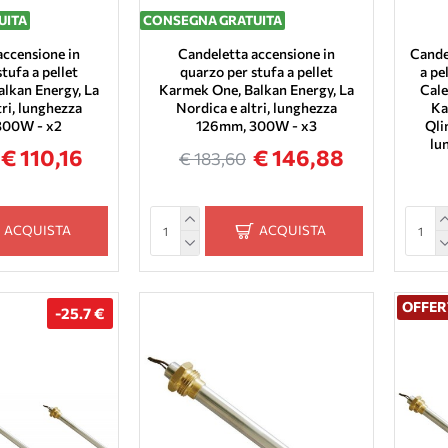
UITA
CONSEGNA GRATUITA
accensione in
Candeletta accensione in
Cande
tufa a pellet
quarzo per stufa a pellet
a pe
lkan Energy, La
Karmek One, Balkan Energy, La
Cale
tri, lunghezza
Nordica e altri, lunghezza
Ka
300W - x2
126mm, 300W - x3
Qli
lu
€ 110,16
€ 146,88
€ 183,60
ACQUISTA
ACQUISTA
OFFER
-25.7 €