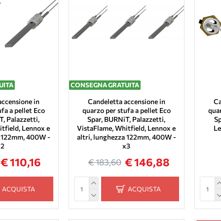
UITA
CONSEGNA GRATUITA
accensione in
Candeletta accensione in
Ca
fa a pellet Eco
quarzo per stufa a pellet Eco
quar
, Palazzetti,
Spar, BURNiT, Palazzetti,
Sp
tfield, Lennox e
VistaFlame, Whitfield, Lennox e
Le
za 122mm, 400W -
altri, lunghezza 122mm, 400W -
x2
x3
€ 110,16
€ 146,88
€ 183,60
ACQUISTA
ACQUISTA