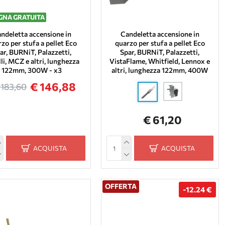
NA GRATUITA
ndeletta accensione in
Candeletta accensione in
zo per stufa a pellet Eco
quarzo per stufa a pellet Eco
ar, BURNiT, Palazzetti,
Spar, BURNiT, Palazzetti,
li, MCZ e altri, lunghezza
VistaFlame, Whitfield, Lennox e
122mm, 300W - x3
altri, lunghezza 122mm, 400W
€ 146,88
 183,60
€ 61,20
ACQUISTA
ACQUISTA
OFFERTA
-12.24 €