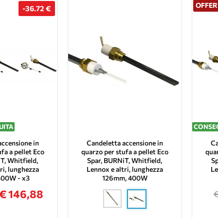
OFFER
-36.72 €
UITA
CONSEG
accensione in
Candeletta accensione in
Ca
fa a pellet Eco
quarzo per stufa a pellet Eco
quar
T, Whitfield,
Spar, BURNiT, Whitfield,
Sp
ri, lunghezza
Lennox e altri, lunghezza
Le
400W - x3
126mm, 400W
€ 146,88
€