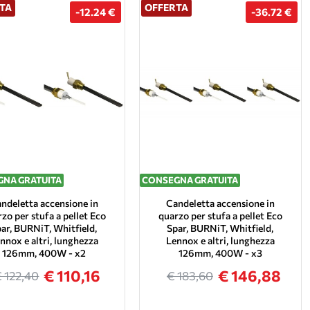
TA
OFFERTA
-12.24 €
-36.72 €
NA GRATUITA
CONSEGNA GRATUITA
ndeletta accensione in
Candeletta accensione in
zo per stufa a pellet Eco
quarzo per stufa a pellet Eco
ar, BURNiT, Whitfield,
Spar, BURNiT, Whitfield,
nnox e altri, lunghezza
Lennox e altri, lunghezza
126mm, 400W - x2
126mm, 400W - x3
€ 110,16
€ 146,88
 122,40
€ 183,60