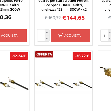
 a pellet Ferroli,
quarzo per stufa a pellet Ferroli,
quarzo
RNiT e altri,
Eco Spar, BURNiT e altri,
Ec
123mm, 300W
lunghezza 123mm, 300W - x2
lung
80,36
€ 144,65
€ 160,72
€
ACQUISTA
ACQUISTA
OFFERTA
-12.24 €
-36.72 €