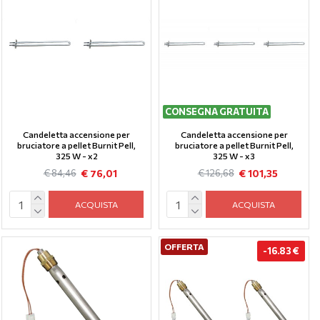
CONSEGNA GRATUITA
Candeletta accensione per
Candeletta accensione per
bruciatore a pellet Burnit Pell,
bruciatore a pellet Burnit Pell,
325 W - x2
325 W - x3
€ 76,01
€ 101,35
€ 84,46
€ 126,68
ACQUISTA
ACQUISTA
OFFERTA
-16.83 €