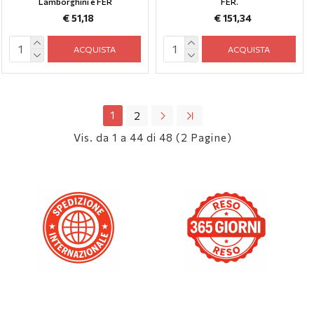
Lamborghini e FER
FER.
€ 51,18
€ 151,34
ACQUISTA
ACQUISTA
1
2
Vis. da 1 a 44 di 48 (2 Pagine)