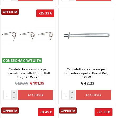
OFFERTA
-25.33 €
CONSEGNA GRATUITA
Candeletta accensione per
Candeletta accensione per
bruciatore a pellet Burnit Pell
bruciatore a pellet Burnit Pell,
Eco, 320 W - x3
325 W
€ 42,23
€ 101,35
€ 126,68
ACQUISTA
ACQUISTA
OFFERTA
OFFERTA
-8.45 €
-25.33 €