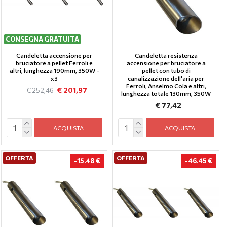
CONSEGNA GRATUITA
Candeletta accensione per
Candeletta resistenza
bruciatore a pellet Ferroli e
accensione per bruciatore a
altri, lunghezza 190mm, 350W -
pellet con tubo di
x3
canalizzazione dell'aria per
Ferroli, Anselmo Cola e altri,
€ 201,97
€ 252,46
lunghezza totale 130mm, 350W
€ 77,42
ACQUISTA
ACQUISTA
OFFERTA
OFFERTA
-15.48 €
-46.45 €