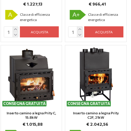
€ 1.227,13
€ 966,41
A
A+
Classe di efficienza
Classe di efficienza
energetica
energetica
ACQUISTA
ACQUISTA
CONSEGNA GRATUITA
CONSEGNA GRATUITA
Inserto camino a legna Prity C,
Inserto camino a legna Prity
15.8kW
C2F, 21kW
€ 1.015,88
€ 2.042,56