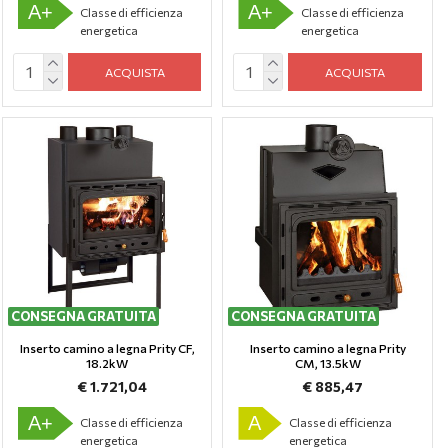
A+
A+
Classe di efficienza
Classe di efficienza
energetica
energetica
ACQUISTA
ACQUISTA
CONSEGNA GRATUITA
CONSEGNA GRATUITA
Inserto camino a legna Prity CF,
Inserto camino a legna Prity
18.2kW
CM, 13.5kW
€ 1.721,04
€ 885,47
A+
A
Classe di efficienza
Classe di efficienza
energetica
energetica