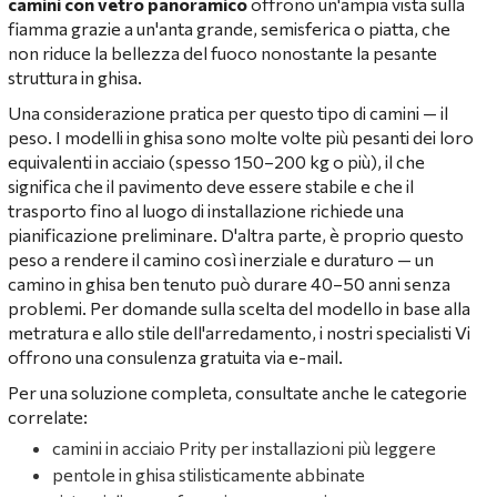
camini con vetro panoramico
offrono un'ampia vista sulla
fiamma grazie a un'anta grande, semisferica o piatta, che
non riduce la bellezza del fuoco nonostante la pesante
struttura in ghisa.
Una considerazione pratica per questo tipo di camini — il
peso. I modelli in ghisa sono molte volte più pesanti dei loro
equivalenti in acciaio (spesso 150–200 kg o più), il che
significa che il pavimento deve essere stabile e che il
trasporto fino al luogo di installazione richiede una
pianificazione preliminare. D'altra parte, è proprio questo
peso a rendere il camino così inerziale e duraturo — un
camino in ghisa ben tenuto può durare 40–50 anni senza
problemi. Per domande sulla scelta del modello in base alla
metratura e allo stile dell'arredamento, i nostri specialisti Vi
offrono una consulenza gratuita via e-mail.
Per una soluzione completa, consultate anche le categorie
correlate:
camini in acciaio Prity per installazioni più leggere
pentole in ghisa stilisticamente abbinate