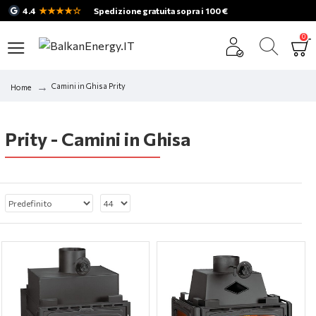
★★★★☆
4.4
Spedizione gratuita sopra i 100 €
0
Camini in Ghisa Prity
Home
Prity - Camini in Ghisa