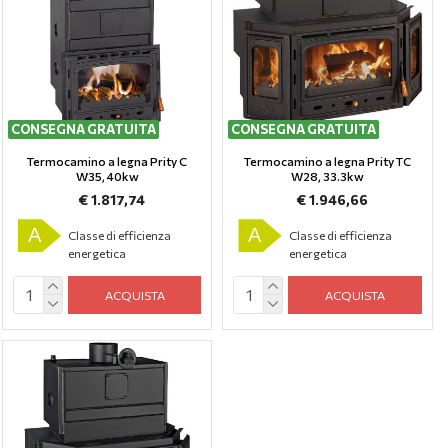
CONSEGNA GRATUITA
CONSEGNA GRATUITA
Termocamino a legna Prity C
Termocamino a legna Prity TC
W35, 40kw
W28, 33.3kw
€ 1.817,74
€ 1.946,66
A
A
Classe di efficienza
Classe di efficienza
energetica
energetica
ACQUISTA
ACQUISTA