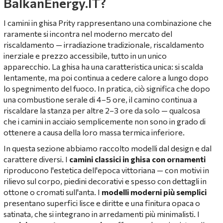
BalkanEnergy.IT?
I camini in ghisa Prity rappresentano una combinazione che
raramente si incontra nel moderno mercato del
riscaldamento — irradiazione tradizionale, riscaldamento
inerziale e prezzo accessibile, tutto in un unico
apparecchio. La ghisa ha una caratteristica unica: si scalda
lentamente, ma poi continua a cedere calore a lungo dopo
lo spegnimento del fuoco. In pratica, ciò significa che dopo
una combustione serale di 4–5 ore, il camino continua a
riscaldare la stanza per altre 2–3 ore da solo — qualcosa
che i camini in acciaio semplicemente non sono in grado di
ottenere a causa della loro massa termica inferiore.
In questa sezione abbiamo raccolto modelli dal design e dal
carattere diversi. I
camini classici in ghisa con ornamenti
riproducono l'estetica dell'epoca vittoriana — con motivi in
rilievo sul corpo, piedini decorativi e spesso con dettagli in
ottone o cromati sull'anta. I
modelli moderni più semplici
presentano superfici lisce e diritte e una finitura opaca o
satinata, che si integrano in arredamenti più minimalisti. I