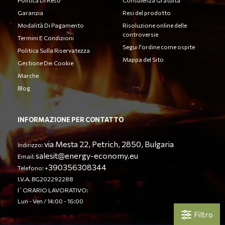
Politica Di Reso
Consulenza Gratuita
Garanzia
Resi del prodotto
Modalità Di Pagamento
Risoluzione online delle
controversie
Termini E Condizioni
Segui l'ordine come ospite
Politica Sulla Riservatezza
Mappa del Sito
Gestione Dei Cookie
Marche
Blog
INFORMAZIONE PER CONTATTO
via Mesta 22, Petrich, 2850, Bulgaria
Indirizzo:
salesit@energy-economy.eu
Email:
390356308344
Telefono: +
I.V.A. BG202292288
l`ORARIO LAVORATIVO:
Lun - Ven / 14:00 - 16:00
Filtro