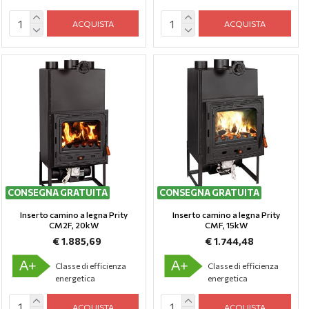
ACQUISTA
ACQUISTA
CONSEGNA GRATUITA
CONSEGNA GRATUITA
Inserto camino a legna Prity
Inserto camino a legna Prity
CM2F, 20kW
CMF, 15kW
€ 1.885,69
€ 1.744,48
A+
A+
Classe di efficienza
Classe di efficienza
energetica
energetica
ACQUISTA
ACQUISTA