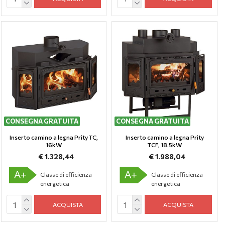
CONSEGNA GRATUITA
CONSEGNA GRATUITA
Inserto camino a legna Prity TC,
Inserto camino a legna Prity
16kW
TCF, 18.5kW
€ 1.328,44
€ 1.988,04
A+
A+
Classe di efficienza
Classe di efficienza
energetica
energetica
ACQUISTA
ACQUISTA