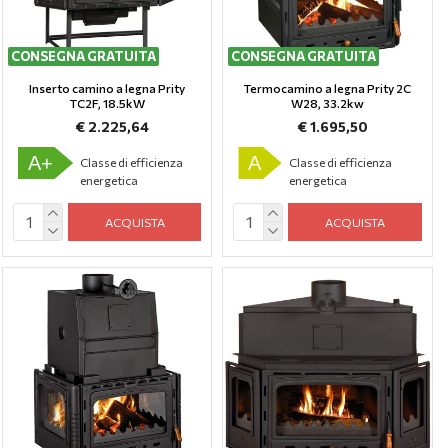
CONSEGNA GRATUITA
CONSEGNA GRATUITA
Inserto camino a legna Prity
Termocamino a legna Prity 2C
TC2F, 18.5kW
W28, 33.2kw
€ 2.225,64
€ 1.695,50
A+
A
Classe di efficienza
Classe di efficienza
energetica
energetica
ACQUISTA
ACQUISTA