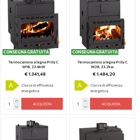
CONSEGNA GRATUITA
CONSEGNA GRATUITA
Termocamino a legna Prity C
Termocamino a legna Prity C
W18, 23.4kW
W28, 33.2kw
€ 1.341,48
€ 1.484,20
A
A
Classe di efficienza
Classe di efficienza
energetica
energetica
ACQUISTA
ACQUISTA