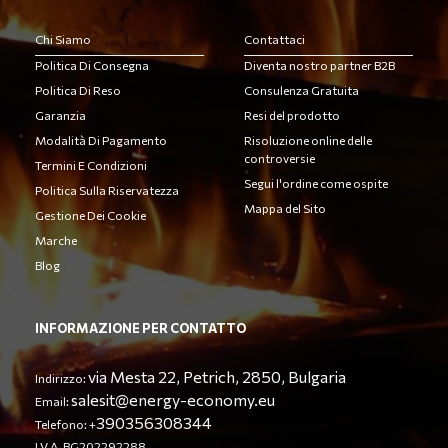
Chi Siamo
Contattaci
Politica Di Consegna
Diventa nostro partner B2B
Politica Di Reso
Consulenza Gratuita
Garanzia
Resi del prodotto
Modalità Di Pagamento
Risoluzione online delle
controversie
Termini E Condizioni
Segui l'ordine come ospite
Politica Sulla Riservatezza
Mappa del Sito
Gestione Dei Cookie
Marche
Blog
INFORMAZIONE PER CONTATTO
via Mesta 22, Petrich, 2850, Bulgaria
Indirizzo:
salesit@energy-economy.eu
Email:
390356308344
Telefono: +
I.V.A. BG202292288