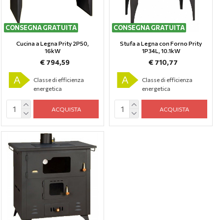
CONSEGNA GRATUITA
CONSEGNA GRATUITA
Cucina a Legna Prity 2P50,
Stufa a Legna con Forno Prity
16kW
1P34L, 10.1kW
€ 794,59
€ 710,77
A
A
Classe di efficienza
Classe di efficienza
energetica
energetica
ACQUISTA
ACQUISTA