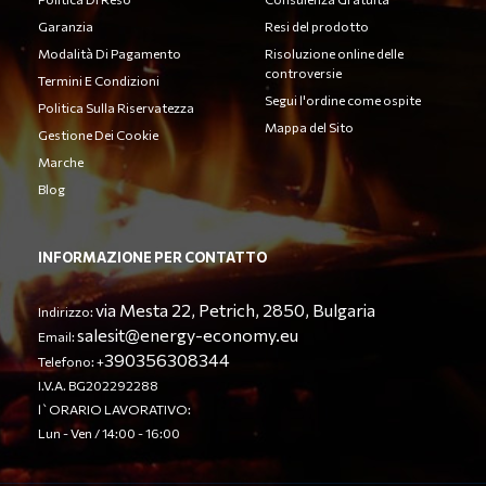
Garanzia
Resi del prodotto
Modalità Di Pagamento
Risoluzione online delle
controversie
Termini E Condizioni
Segui l'ordine come ospite
Politica Sulla Riservatezza
Mappa del Sito
Gestione Dei Cookie
Marche
Blog
INFORMAZIONE PER CONTATTO
via Mesta 22, Petrich, 2850, Bulgaria
Indirizzo:
salesit@energy-economy.eu
Email:
390356308344
Telefono: +
I.V.A. BG202292288
l`ORARIO LAVORATIVO:
Lun - Ven / 14:00 - 16:00