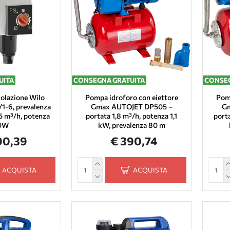
UITA
CONSEGNA GRATUITA
CONSEG
colazione Wilo
Pompa idroforo con eiettore
Pomp
1-6, prevalenza
Gmax AUTOJET DP505 –
Gm
,5 m³/h, potenza
portata 1,8 m³/h, potenza 1,1
porta
0W
kW, prevalenza 80 m
90,39
€ 390,74
ACQUISTA
ACQUISTA