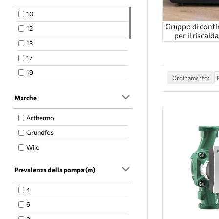
10
Gruppo di conti
12
per il riscal
13
17
19
Ordinamento:
23
Marche
24
33
Arthermo
35
Grundfos
50
Wilo
6
Prevalenza della pompa (m)
8
4
6