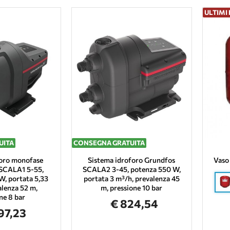
ULTIMI 
UITA
CONSEGNA GRATUITA
oro monofase
Sistema idroforo Grundfos
Vaso
CALA1 5-55,
SCALA2 3-45, potenza 550 W,
W, portata 5,33
portata 3 m³/h, prevalenza 45
alenza 52 m,
m, pressione 10 bar
ne 8 bar
€ 824,54
97,23