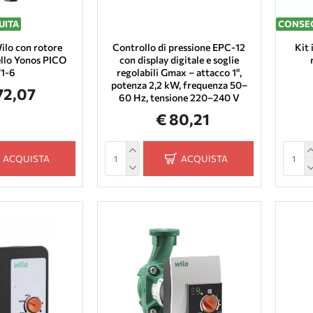
UITA
CONSEG
ilo con rotore
Controllo di pressione EPC-12
Kit 
llo Yonos PICO
con display digitale e soglie
/1-6
regolabili Gmax – attacco 1",
potenza 2,2 kW, frequenza 50–
72,07
60 Hz, tensione 220–240 V
€ 80,21
ACQUISTA
ACQUISTA