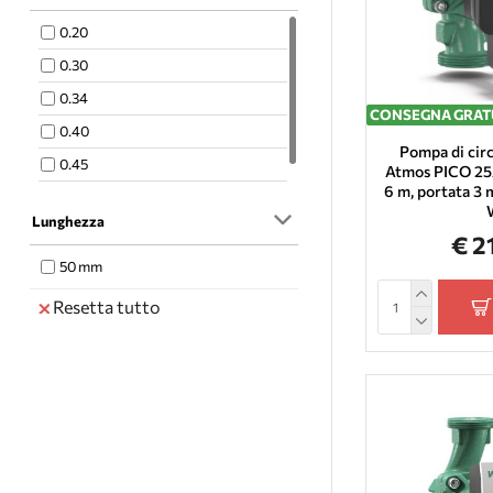
0.20
0.30
0.34
CONSEGNA GRAT
0.40
Pompa di cir
0.45
Atmos PICO 25/
6 m, portata 3 
1.4
Lunghezza
€ 2
50 mm
Resetta tutto