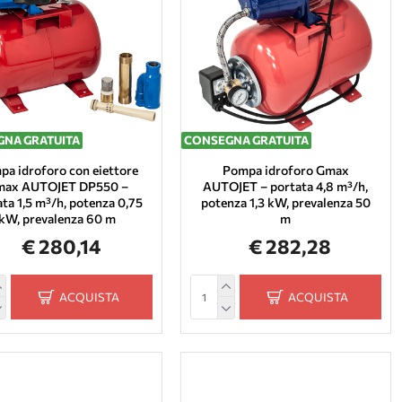
NA GRATUITA
CONSEGNA GRATUITA
a idroforo con eiettore
Pompa idroforo Gmax
ax AUTOJET DP550 –
AUTOJET – portata 4,8 m³/h,
ta 1,5 m³/h, potenza 0,75
potenza 1,3 kW, prevalenza 50
kW, prevalenza 60 m
m
€ 280,14
€ 282,28
ACQUISTA
ACQUISTA