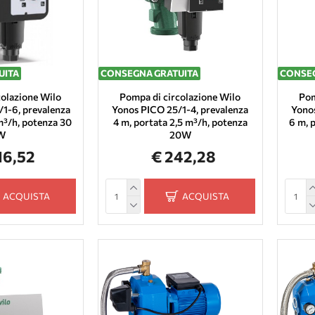
UITA
CONSEGNA GRATUITA
CONSEG
colazione Wilo
Pompa di circolazione Wilo
Pom
1-6, prevalenza
Yonos PICO 25/1-4, prevalenza
Yonos
m³/h, potenza 30
4 m, portata 2,5 m³/h, potenza
6 m, 
W
20W
16,52
€ 242,28
ACQUISTA
ACQUISTA