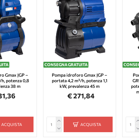
UITA
CONSEGNA GRATUITA
CONSEG
ro Gmax JGP –
Pompa idroforo Gmax JGP –
Po
/h, potenza 0,8
portata 4,2 m³/h, potenza 1,1
GR
lenza 38 m
kW, prevalenza 45 m
pot
m
31,36
€ 271,84
ACQUISTA
ACQUISTA