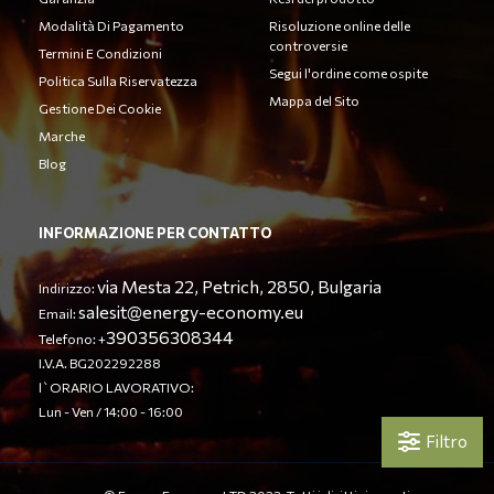
Modalità Di Pagamento
Risoluzione online delle
controversie
Termini E Condizioni
Segui l'ordine come ospite
Politica Sulla Riservatezza
Mappa del Sito
Gestione Dei Cookie
Marche
Blog
INFORMAZIONE PER CONTATTO
via Mesta 22, Petrich, 2850, Bulgaria
Indirizzo:
salesit@energy-economy.eu
Email:
390356308344
Telefono: +
I.V.A. BG202292288
l`ORARIO LAVORATIVO:
Lun - Ven / 14:00 - 16:00
Filtro