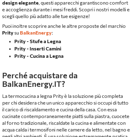
design elegante
, questi apparecchi garantiscono comfort
e accoglienza durante i mesi freddi. Scopri i nostri modelli e
scegli quello più adatto alle tue esigenze!
Puoi inoltre scoprire anche le altre proposte del marchio
Prity
su
BalkanEnergy
:
Prity - Stufe a Legna
Prity - Inserti Camini
Prity - Cucina a Legna
Perché acquistare da
BalkanEnergy.IT?
La termocucina a legna Prity è la soluzione più completa
per chi desidera che un unico apparecchio si occupi di tutto
il carico di riscaldamento e cucina della casa. Con essa
cucinate contemporaneamente piatti sulla piastra, cuocete
al forno tradizionale, riscaldate la cucina e alimentate con
acqua calda i termosifoni nelle camere da letto, nel bagno e
negli altri ambienti. È una soluzione estremamente pratica,