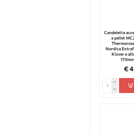
Prisma
Eco Spar
Adler
Red
Candeletta acce
Euroalpi
a pellet MCZ
Thermorossi
Sideros
Nordica Extraf
Klover e alt
Emaflam
170mm
Palladio
€ 
Lopi
Ecoforest
BCZ
Calux
Eurofiamma
Italflame
Kardea