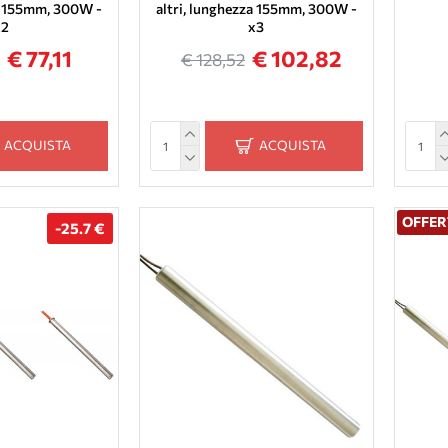
za 155mm, 300W -
altri, lunghezza 155mm, 300W -
x2
x3
€ 77,11
€ 102,82
€ 128,52
ACQUISTA
ACQUISTA
OFFER
-25.7 €