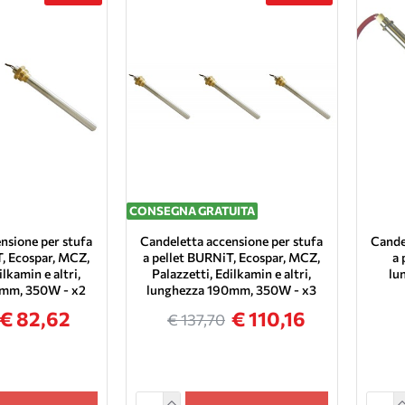
CONSEGNA GRATUITA
nsione per stufa
Candeletta accensione per stufa
Cande
T, Ecospar, MCZ,
a pellet BURNiT, Ecospar, MCZ,
a 
ilkamin e altri,
Palazzetti, Edilkamin e altri,
lu
0mm, 350W - x2
lunghezza 190mm, 350W - x3
€ 82,62
€ 110,16
€ 137,70