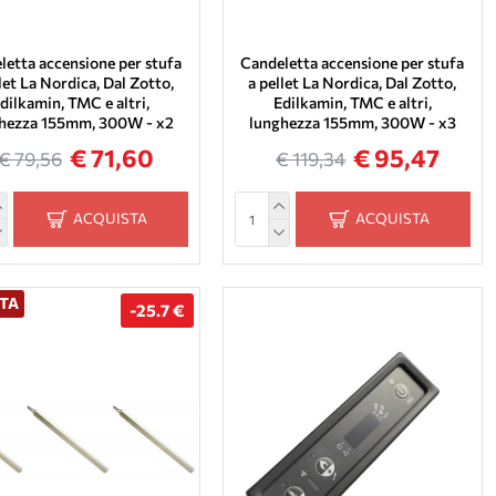
letta accensione per stufa
Candeletta accensione per stufa
let La Nordica, Dal Zotto,
a pellet La Nordica, Dal Zotto,
dilkamin, TMC e altri,
Edilkamin, TMC e altri,
hezza 155mm, 300W - x2
lunghezza 155mm, 300W - x3
€ 71,60
€ 95,47
€ 79,56
€ 119,34
ACQUISTA
ACQUISTA
TA
-25.7 €