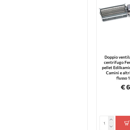
Magikal
Biomax
Ungaro
Girolami
Kalon
Oranier
Stovax
Doppio ventil
centrifugo Fer
Rocal
pellet Edilkamin
Pellbox
Camini e alt
flusso 
La Nordica Extraflame
€ 
Invicta
Nordica
Dal Zotto
TMC
Prity