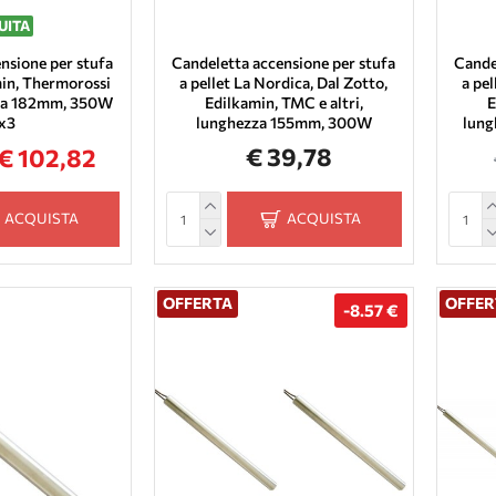
UITA
nsione per stufa
Candeletta accensione per stufa
Cande
min, Thermorossi
a pellet La Nordica, Dal Zotto,
a pel
ezza 182mm, 350W
Edilkamin, TMC e altri,
E
 x3
lunghezza 155mm, 300W
lung
€ 39,78
€ 102,82
ACQUISTA
ACQUISTA
OFFERTA
OFFER
-8.57 €