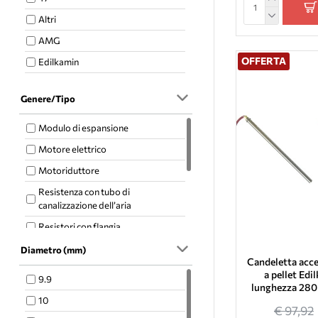
Altri
AMG
OFFERTA
Edilkamin
Klover
Genere/Tipo
Anselmo Cola
Cadel
Modulo di espansione
Deville
Motore elettrico
Evacalor
Motoriduttore
Ferroli
Resistenza con tubo di
canalizzazione dell’aria
MCZ
Resistori con flangia
Moretti Design
Schermo
Diametro (mm)
La Nordica
Candeletta acce
Ventilatore centrifugo
a pellet Edil
Palazzetti
9.9
lunghezza 28
Ventilatore d’aria calda
Sicalor
10
€ 97,92
Ventilatore estratore fumi
Caminetti Montegrappa