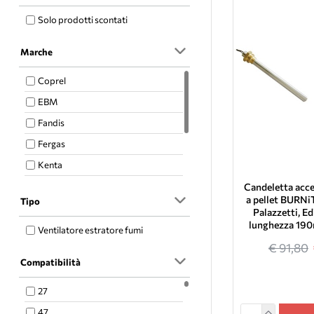
Solo prodotti scontati
Marche
Coprel
EBM
Fandis
Fergas
Kenta
LN2 Natalini
Candeletta acce
a pellet BURNi
Tipo
Mellor
Palazzetti, Ed
lunghezza 19
Micronova
Ventilatore estratore fumi
€ 91,80
Trial
Compatibilità
27
47