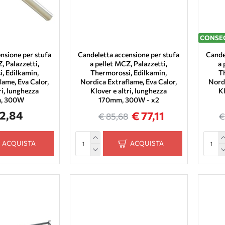
CONSEG
nsione per stufa
Candeletta accensione per stufa
Cande
, Palazzetti,
a pellet MCZ, Palazzetti,
a 
, Edilkamin,
Thermorossi, Edilkamin,
T
lame, Eva Calor,
Nordica Extraflame, Eva Calor,
Nordi
ri, lunghezza
Klover e altri, lunghezza
Kl
, 300W
170mm, 300W - x2
42,84
€ 77,11
€ 85,68
€
ACQUISTA
ACQUISTA