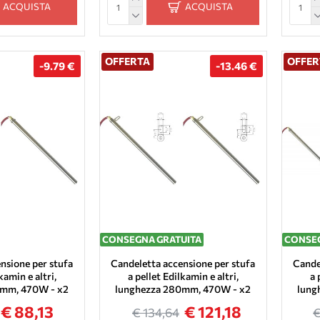
ACQUISTA
ACQUISTA
OFFERTA
OFFER
-9.79 €
-13.46 €
CONSEGNA GRATUITA
CONSEG
nsione per stufa
Candeletta accensione per stufa
Cande
kamin e altri,
a pellet Edilkamin e altri,
a 
0mm, 470W - x2
lunghezza 280mm, 470W - x2
lung
€ 88,13
€ 121,18
€ 134,64
€