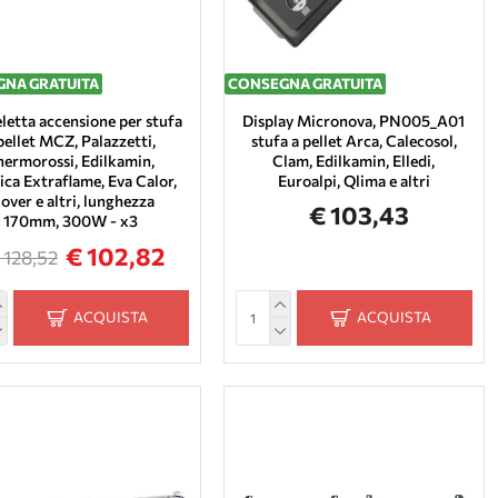
NA GRATUITA
CONSEGNA GRATUITA
letta accensione per stufa
Display Micronova, PN005_A01
pellet MCZ, Palazzetti,
stufa a pellet Arca, Calecosol,
hermorossi, Edilkamin,
Clam, Edilkamin, Elledi,
ca Extraflame, Eva Calor,
Euroalpi, Qlima e altri
over e altri, lunghezza
€ 103,43
170mm, 300W - x3
€ 102,82
 128,52
ACQUISTA
ACQUISTA