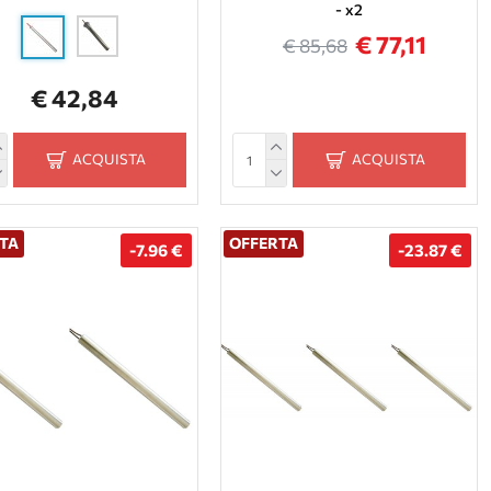
- x2
€ 77,11
€ 85,68
€ 42,84
ACQUISTA
ACQUISTA
TA
OFFERTA
-7.96 €
-23.87 €