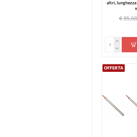
Cs Thermos
altri, lunghez
Jolly Mec Caminetti
€ 85,68
Moretti Fire
Pasian
Thermorossi
Vulcania
Arce
Piazzetta
OFFERTA
Superior
Faldi
Royal
Nordica Extraflame
Barbas
Burnit
Ecospar