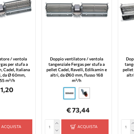
atore / ventola
Doppio ventilatore / ventola
Dopp
gas per stufa a
tangenziale Fergas per stufa a
tang
, Cadel, Italiana
pellet Cadel, Ravelli, Edilkamin e
pellet
ri, da Ø 60mm,
altri, da Ø60 mm, flusso 168
alt
155 m³/h
m³/h
61,20
€ 73,44
ACQUISTA
ACQUISTA