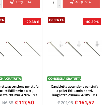
ACQUISTA
ACQUISTA
TA
OFFERTA
-29.38 €
-40.39 €
NA GRATUITA
CONSEGNA GRATUITA
letta accensione per stufa
Candeletta accensione per stufa
pellet Edilkamin e altri,
a pellet Edilkamin e altri,
hezza 280mm, 470W - x3
lunghezza 280mm, 470W - x3
€ 117,50
€ 161,57
 146,88
€ 201,96