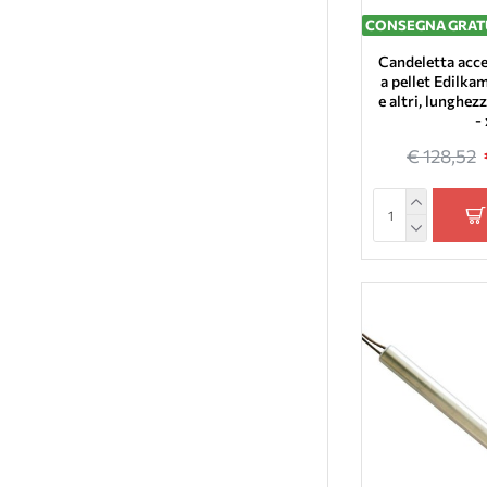
Aico
CONSEGNA GRAT
Nobis
Candeletta acce
Puros
a pellet Edilka
e altri, lungh
Italiana Camini
-
Palazetti
€ 128,52
Jolly Mec
Extraflame
Ellegi
Famar
Ecocalore
L'Artistico
Tft
ComfortBilt
CTL
Eva Calor