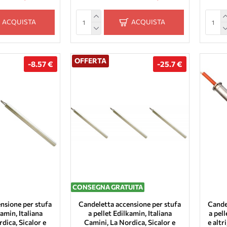
ACQUISTA
ACQUISTA
OFFERTA
-8.57 €
-25.7 €
CONSEGNA GRATUITA
nsione per stufa
Candeletta accensione per stufa
Cande
kamin, Italiana
a pellet Edilkamin, Italiana
a pel
dica, Sicalor e
Camini, La Nordica, Sicalor e
e alt