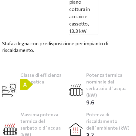
Stufa a legna con predisposizione per impianto di
riscaldamento.
Classe di efficienza
Potenza termica
energetica
nominale del
A
serbatoio d`acqua
(kW)
9.6
Massima potenza
Potenza di
termica del
riscaldamento
serbatoio d`acqua
dell`ambiente (kW)
(kW)
3.7