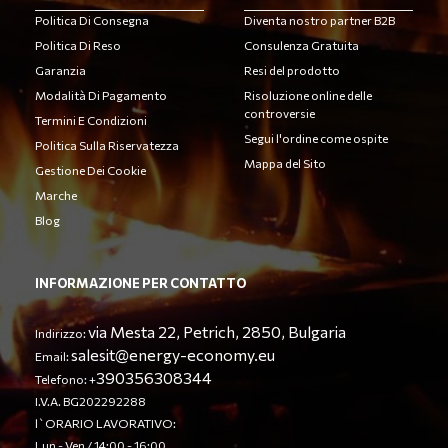
Politica Di Consegna
Diventa nostro partner B2B
Politica Di Reso
Consulenza Gratuita
Garanzia
Resi del prodotto
Modalità Di Pagamento
Risoluzione online delle
controversie
Termini E Condizioni
Segui l'ordine come ospite
Politica Sulla Riservatezza
Mappa del Sito
Gestione Dei Cookie
Marche
Blog
INFORMAZIONE PER CONTATTO
via Mesta 22, Petrich, 2850, Bulgaria
Indirizzo:
salesit@energy-economy.eu
Email:
390356308344
Telefono: +
I.V.A. BG202292288
l`ORARIO LAVORATIVO:
Lun - Ven / 14:00 - 16:00