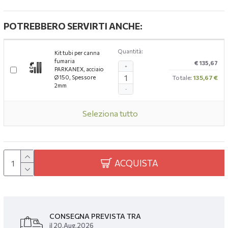
POTREBBERO SERVIRTI ANCHE:
Quantità:
Kit tubi per canna
fumaria
€ 135,67
+
PARKANEX, acciaio
Ø150, Spessore
Totale:
135,67 €
2mm
-
Seleziona tutto
ACQUISTA
CONSEGNA PREVISTA TRA
il 20.Aug.2026