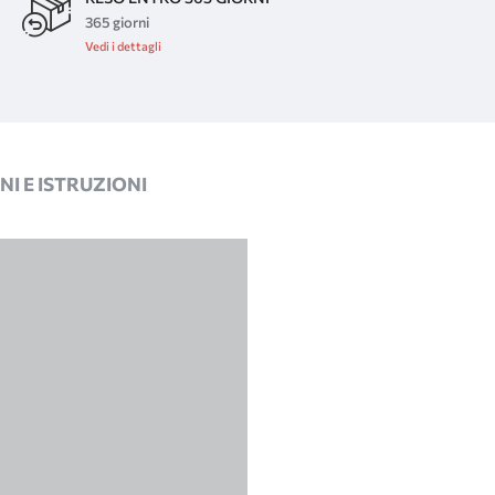
365 giorni
Vedi i dettagli
I E ISTRUZIONI