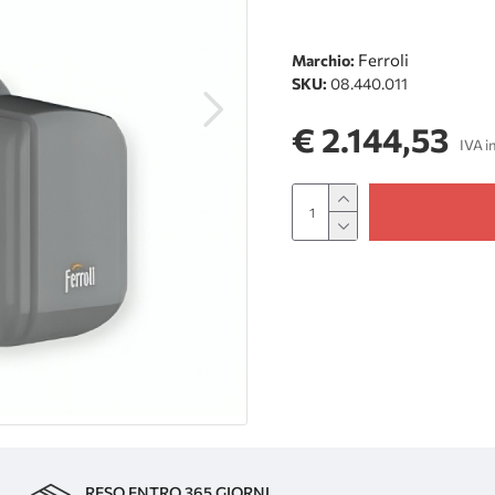
Ferroli
Marchio:
SKU:
08.440.011
€ 2.144,53
IVA i
RESO ENTRO 365 GIORNI