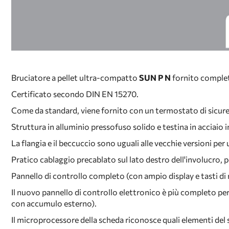
Bruciatore a pellet ultra-compatto
SUN P N
fornito complet
Certificato secondo DIN EN 15270.
Come da standard, viene fornito con un termostato di sicurezz
Struttura in alluminio pressofuso solido e testina in acciaio 
La flangia e il beccuccio sono uguali alle vecchie versioni per
Pratico cablaggio precablato sul lato destro dell'involucro, pe
Pannello di controllo completo (con ampio display e tasti di re
Il nuovo pannello di controllo elettronico è più completo pe
con accumulo esterno).
Il microprocessore della scheda riconosce quali elementi del