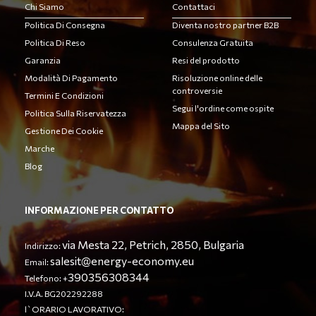
Chi Siamo
Contattaci
Politica Di Consegna
Diventa nostro partner B2B
Politica Di Reso
Consulenza Gratuita
Garanzia
Resi del prodotto
Modalità Di Pagamento
Risoluzione online delle
controversie
Termini E Condizioni
Segui l'ordine come ospite
Politica Sulla Riservatezza
Mappa del Sito
Gestione Dei Cookie
Marche
Blog
INFORMAZIONE PER CONTATTO
via Mesta 22, Petrich, 2850, Bulgaria
Indirizzo:
salesit@energy-economy.eu
Email:
390356308344
Telefono: +
I.V.A. BG202292288
l`ORARIO LAVORATIVO: