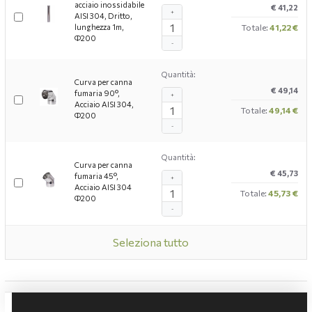
acciaio inossidabile
€ 41,22
+
AISI 304, Dritto,
lunghezza 1m,
Totale:
41,22 €
Ф200
-
Quantità:
Curva per canna
€ 49,14
fumaria 90°,
+
Acciaio AISI 304,
Totale:
49,14 €
Ф200
-
Quantità:
Curva per canna
€ 45,73
fumaria 45°,
+
Acciaio AISI 304
Totale:
45,73 €
Ф200
-
Seleziona tutto