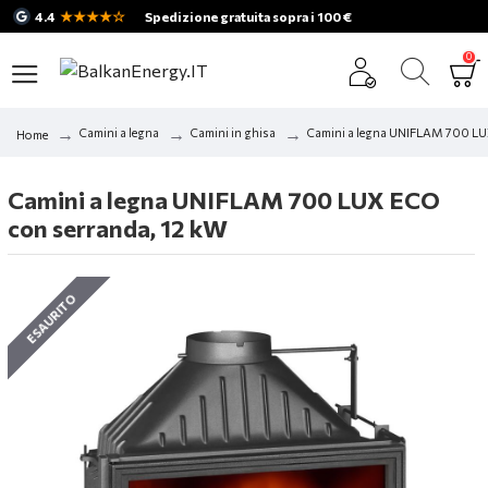
★★★★☆
4.4
Spedizione gratuita sopra i 100 €
0
Camini a legna
Camini in ghisa
Camini a legna UNIFLAM 700 LU
Home
Camini a legna UNIFLAM 700 LUX ECO
con serranda, 12 kW
ESAURITO