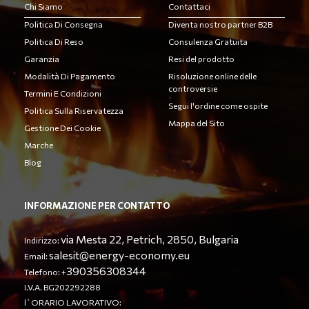
Chi Siamo
Contattaci
Politica Di Consegna
Diventa nostro partner B2B
Politica Di Reso
Consulenza Gratuita
Garanzia
Resi del prodotto
Modalità Di Pagamento
Risoluzione online delle
controversie
Termini E Condizioni
Segui l'ordine come ospite
Politica Sulla Riservatezza
Mappa del Sito
Gestione Dei Cookie
Marche
Blog
INFORMAZIONE PER CONTATTO
via Mesta 22, Petrich, 2850, Bulgaria
Indirizzo:
salesit@energy-economy.eu
Email:
390356308344
Telefono: +
I.V.A. BG202292288
l`ORARIO LAVORATIVO: