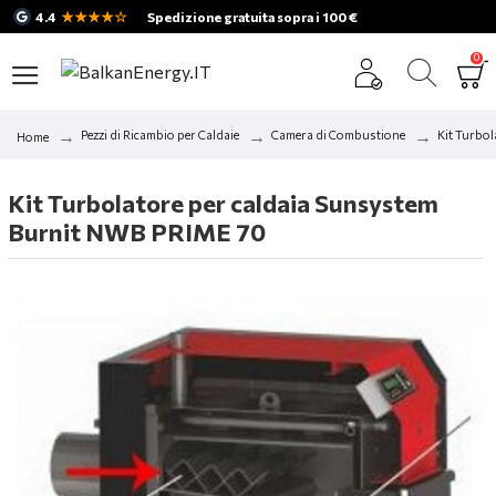
★★★★☆
4.4
Spedizione gratuita sopra i 100 €
0
Pezzi di Ricambio per Caldaie
Camera di Combustione
Kit Turbo
Home
Kit Turbolatore per caldaia Sunsystem
Burnit NWB PRIME 70