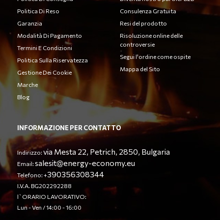
Politica Di Reso
Consulenza Gratuita
Garanzia
Resi del prodotto
Modalità Di Pagamento
Risoluzione online delle
controversie
Termini E Condizioni
Segui l'ordine come ospite
Politica Sulla Riservatezza
Mappa del Sito
Gestione Dei Cookie
Marche
Blog
INFORMAZIONE PER CONTATTO
via Mesta 22, Petrich, 2850, Bulgaria
Indirizzo:
salesit@energy-economy.eu
Email:
390356308344
Telefono: +
I.V.A. BG202292288
l`ORARIO LAVORATIVO:
Lun - Ven / 14:00 - 16:00