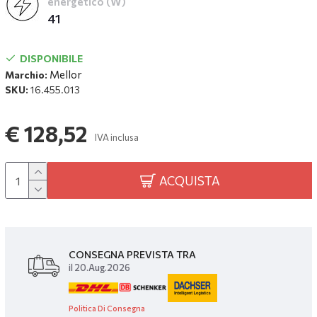
energetico (W)
41
DISPONIBILE
Mellor
Marchio:
SKU:
16.455.013
€ 128,52
IVA inclusa
ACQUISTA
CONSEGNA PREVISTA TRA
il 20.Aug.2026
Politica Di Consegna