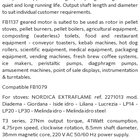
quiet and long running life. Output shaft length and diameter
to suit individual customer requirements.
FB1137 geared motor is suited to be used as rotor in pellet
stoves, pellet burners, pellet boilers, agricultural equipment,
composting (waterless) toilets, food and restaurant
equipment - conveyor toasters, kebab machines, hot dog
rollers, scientific equipment, medical equipment, packaging
equipment, vending machines, fresh brew coffee systems,
ice makers, peristaltic pumps, diagphragm pumps,
amusement machines, point of sale displays, instrumentation
& turntables.
Compatible FB1079
For stoves: NORDICA EXTRAFLAME ref. 2271013 mod.
Diadema - Giordana - Iside idro - Liliana - Lucrezia - LP14 -
LP20 - LP30 - Melinda idro - Melinda idro steel
T3 series, 27Nm output torque, 41Watt consumption,
4,75rpm speed, clockwise rotation, 8.5mm shaft diameter,
38mm magnetic core, 220 V AC 50/60 Hz power supply.