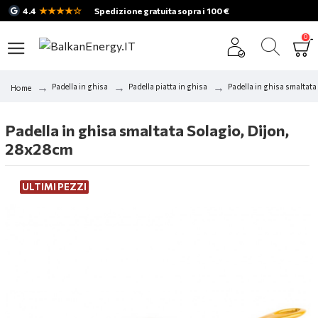
★★★★☆
4.4
Spedizione gratuita sopra i 100 €
0
Padella in ghisa
Padella piatta in ghisa
Padella in ghisa smaltat
Home
Padella in ghisa smaltata Solagio, Dijon,
28x28cm
ULTIMI PEZZI