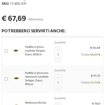
SKU:
17.465.031
€ 67,69
IVA inclusa
POTREBBERO SERVIRTI ANCHE:
Quantità:
Padella in ghisa
€ 55,69
+
smaltata Solagio,
Dijon, Ф28cm
Totale:
55,69 €
-
Quantità:
Padella in ghisa con
€ 37,70
due manici smaltata
+
Solagio, Dijon,
Totale:
37,70 €
Ф22cm
-
Quantità:
Pentola profonda
€ 74,11