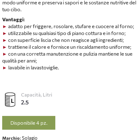
modo uniforme e preserva i sapori e le sostanze nutritive del
tuo cibo.
Vantaggi:
►
adatto per friggere, rosolare, stufare e cuocere al forno;
►
utilizzabile su qualsiasi tipo di piano cottura e in forno;
►
con superficie liscia che non reagisce agli ingredienti;
►
trattiene il calore e fornisce un riscaldamento uniforme;
►
con una corretta
manutenzione e pulizia
mantiene le sue
qualità per anni;
►
lavabile in lavastoviglie.
Capacità, Litri
2.5
Disponibile 4 pz.
Solagio
Marchio: