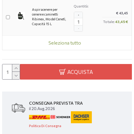
Quantità:
Aspiracenere per
€ 43,45
cenere e caminetti
+
Ribimex, Model Cenetì,
Totale:
43,45 €
Capacità 15 L
-
Seleziona tutto
ACQUISTA
CONSEGNA PREVISTA TRA
il 20.Aug.2026
Politica Di Consegna