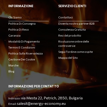
INFORMAZIONE
SERVIZIO CLIENTI
Chi Siamo
Contattaci
Politica Di Consegna
Diventa nostro partner B2B
Politica Di Reso
Consulenza Gratuita
Garanzia
Resi del prodotto
Modalità Di Pagamento
Risoluzione online delle
controversie
Termini E Condizioni
Segui l'ordine come ospite
Politica Sulla Riservatezza
Mappa del Sito
Gestione Dei Cookie
Marche
Blog
INFORMAZIONE PER CONTATTO
via Mesta 22, Petrich, 2850, Bulgaria
Indirizzo:
salesit@energy-economy.eu
Email: