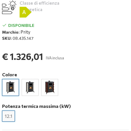
Classe di efficienza
energetica
A
DISPONIBILE
Prity
Marchio:
SKU:
08.435.147
€ 1.326,01
IVA inclusa
Colore
Potenza termica massima (kW)
12.1