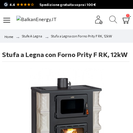
★★★★☆
4.4
Spedizione gratuita sopra i 100 €
0
Stufe A Legna
Stufa a Legna con Forno Prity F RK, 12kW
Home
Stufa a Legna con Forno Prity F RK, 12kW