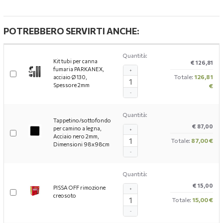
POTREBBERO SERVIRTI ANCHE:
Quantità:
Kit tubi per canna
€ 126,81
fumaria PARKANEX,
+
Totale:
126,81
acciaio Ø130,
Spessore 2mm
€
-
Quantità:
Tappetino/sottofondo
€ 87,00
per camino a legna,
+
Acciaio nero 2mm,
Totale:
87,00 €
Dimensioni 98x98cm
-
Quantità:
€ 15,00
PISSA OFF rimozione
+
creosoto
Totale:
15,00 €
-