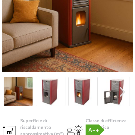
Superficie di
Classe di efficienza
riscaldamento
energetica
A++
approssimativa (m²)