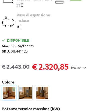
110
Vaso di espansione
incluso
SÌ
DISPONIBILE
Mytherm
Marchio:
SKU:
08.441.125
€ 2.320,85
€ 2.443,00
IVA inclusa
Colore
Potenza termica massima (kW)