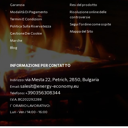
Garanzia
Resi del prodotto
Modalità Di Pagamento
Risoluzione online delle
controversie
Termini E Condizioni
Segui l'ordine come ospite
Politica Sulla Riservatezza
Mappa del Sito
Gestione Dei Cookie
Marche
Blog
INFORMAZIONE PER CONTATTO
via Mesta 22, Petrich, 2850, Bulgaria
Indirizzo:
salesit@energy-economy.eu
Email:
390356308344
Telefono: +
I.V.A. BG202292288
l`ORARIO LAVORATIVO:
Lun - Ven / 14:00 - 16:00