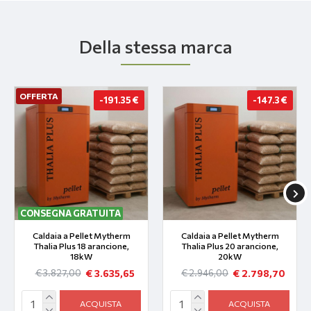
Della stessa marca
OFFERTA
-191.35 €
-147.3 €
CONSEGNA GRATUITA
Caldaia a Pellet Mytherm
Caldaia a Pellet Mytherm
Thalia Plus 18 arancione,
Thalia Plus 20 arancione,
18kW
20kW
€ 3.635,65
€ 2.798,70
€ 3.827,00
€ 2.946,00
ACQUISTA
ACQUISTA