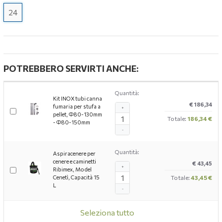
24
POTREBBERO SERVIRTI ANCHE:
Quantità:
Kit INOX tubi canna
€ 186,34
fumaria per stufa a
+
pellet, Ф80-130mm
Totale:
186,34 €
- Ф80-150mm
-
Quantità:
Aspiracenere per
cenere e caminetti
€ 43,45
+
Ribimex, Model
Cenetì, Capacità 15
Totale:
43,45 €
L
-
Seleziona tutto