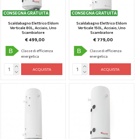
CONSEGNA GRATUITA
CONSEGNA GRATUITA
Scaldabagno Elettrico Eldom
Scaldabagno Elettrico Eldom
Verticale 80L, Аcciaio, Uno
Verticale 150L, Аcciaio, Uno
Scambiatore
Scambiatore
€ 499,00
€ 779,00
B
B
Classe di efficienza
Classe di efficienza
energetica
energetica
ACQUISTA
ACQUISTA