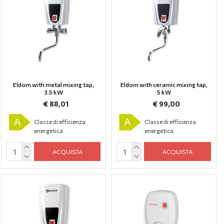
Eldom with metal mixing tap,
Eldom with ceramic mixing tap,
3.5 kW
5 kW
€ 88,01
€ 99,00
A
A
Classe di efficienza
Classe di efficienza
energetica
energetica
ACQUISTA
ACQUISTA