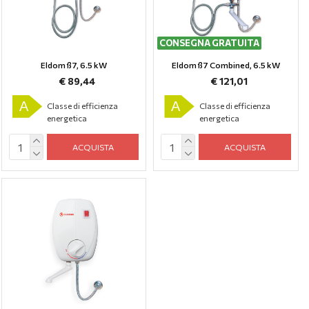
CONSEGNA GRATUITA
Eldom ß7, 6.5 kW
Eldom ß7 Combined, 6.5 kW
€ 89,44
€ 121,01
A
A
Classe di efficienza
Classe di efficienza
energetica
energetica
ACQUISTA
ACQUISTA