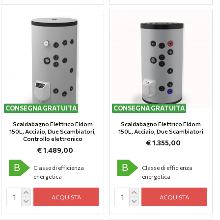
CONSEGNA GRATUITA
CONSEGNA GRATUITA
Scaldabagno Elettrico Eldom
Scaldabagno Elettrico Eldom
150L, Аcciaio, Due Scambiatori,
150L, Аcciaio, Due Scambiatori
Controllo elettronico
€ 1.355,00
€ 1.489,00
B
B
Classe di efficienza
Classe di efficienza
energetica
energetica
ACQUISTA
ACQUISTA