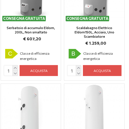
CONSEGNA GRATUITA
CONSEGNA GRATUITA
Serbatoio di accumulo Eldom,
Scaldabagno Elettrico
200L, Non smaltato
Eldom150L, Аcciaio, Uno
Scambiatore
€ 607,20
€ 1.259,00
C
B
Classe di efficienza
Classe di efficienza
energetica
energetica
ACQUISTA
ACQUISTA