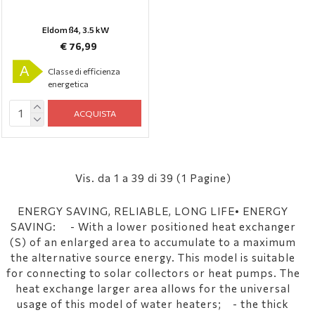
Eldom ß4, 3.5 kW
€ 76,99
A
Classe di efficienza
energetica
ACQUISTA
Vis. da 1 a 39 di 39 (1 Pagine)
ENERGY SAVING, RELIABLE, LONG LIFE• ENERGY
SAVING: - With a lower positioned heat exchanger
(S) of an enlarged area to accumulate to a maximum
the alternative source energy. This model is suitable
for connecting to solar collectors or heat pumps. The
heat exchange larger area allows for the universal
usage of this model of water heaters; - the thick