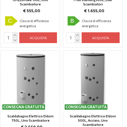
Scambiatore
Scambiatori
€ 555,00
€ 1.655,00
C
B
Classe di efficienza
Classe di efficienza
energetica
energetica
ACQUISTA
ACQUISTA
CONSEGNA GRATUITA
CONSEGNA GRATUITA
Scaldabagno Elettrico Eldom
Scaldabagno Elettrico Eldom
750L, Uno Scambiatore
500L, Аcciaio, Uno
Scambiatore
€ 2.669,00