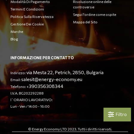
Modalità Di Pagamento
Risoluzione online delle
controversie
Termini E Condizioni
Segui l'ordine come ospite
Politica Sulla Riservatezza
Mappa del Sito
Gestione Dei Cookie
Marche
Blog
INFORMAZIONE PER CONTATTO
via Mesta 22, Petrich, 2850, Bulgaria
Indirizzo:
salesit@energy-economy.eu
Email:
390356308344
Telefono: +
I.V.A. BG202292288
l`ORARIO LAVORATIVO:
Lun - Ven / 14:00 - 16:00
Filtro
© Energy Economy LTD 2023. Tutti i diritti riservati.