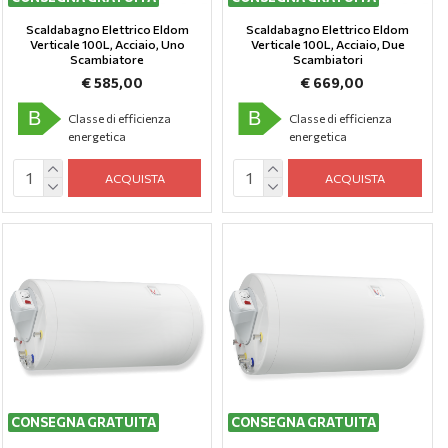
Scaldabagno Elettrico Eldom
Scaldabagno Elettrico Eldom
Verticale 100L, Аcciaio, Uno
Verticale 100L, Аcciaio, Due
Scambiatore
Scambiatori
€ 585,00
€ 669,00
B
B
Classe di efficienza
Classe di efficienza
energetica
energetica
ACQUISTA
ACQUISTA
CONSEGNA GRATUITA
CONSEGNA GRATUITA