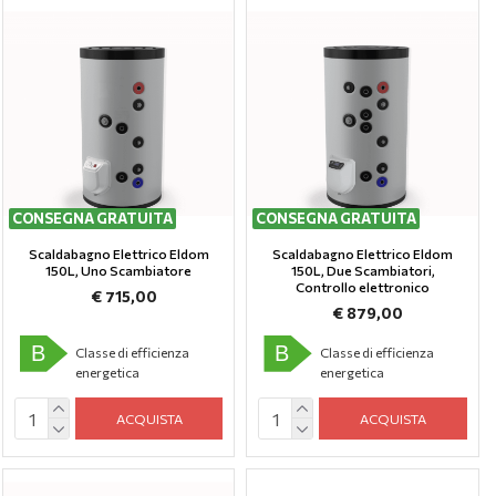
CONSEGNA GRATUITA
CONSEGNA GRATUITA
Scaldabagno Elettrico Eldom
Scaldabagno Elettrico Eldom
150L, Uno Scambiatore
150L, Due Scambiatori,
Controllo elettronico
€ 715,00
€ 879,00
B
B
Classe di efficienza
Classe di efficienza
energetica
energetica
ACQUISTA
ACQUISTA