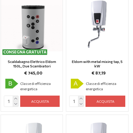
CONSEGNA GRATUITA
Scaldabagno Elettrico Eldom
Eldom with metal mixing tap, 5
150L, Due Scambiatori
kW
€ 745,00
€ 87,19
B
A
Classe di efficienza
Classe di efficienza
energetica
energetica
ACQUISTA
ACQUISTA