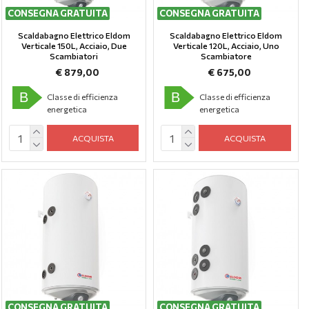
CONSEGNA GRATUITA
CONSEGNA GRATUITA
Scaldabagno Elettrico Eldom
Scaldabagno Elettrico Eldom
Verticale 150L, Аcciaio, Due
Verticale 120L, Аcciaio, Uno
Scambiatori
Scambiatore
€ 879,00
€ 675,00
B
B
Classe di efficienza
Classe di efficienza
energetica
energetica
ACQUISTA
ACQUISTA
CONSEGNA GRATUITA
CONSEGNA GRATUITA