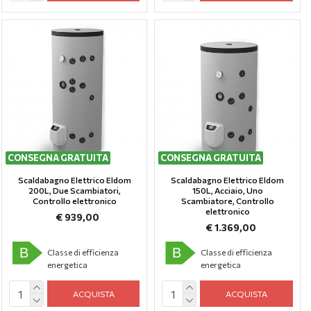
CONSEGNA GRATUITA
CONSEGNA GRATUITA
Scaldabagno Elettrico Eldom
Scaldabagno Elettrico Eldom
200L, Due Scambiatori,
150L, Аcciaio, Uno
Controllo elettronico
Scambiatore, Controllo
elettronico
€ 939,00
€ 1.369,00
B
B
Classe di efficienza
Classe di efficienza
energetica
energetica
ACQUISTA
ACQUISTA