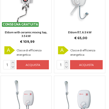
CONSEGNA GRATUITA
Eldom with ceramic mixing tap,
Eldom ß7, 6.5 kW
3.5 kW
€ 65,00
€ 109,99
A
A
Classe di efficienza
Classe di efficienza
energetica
energetica
ACQUISTA
ACQUISTA