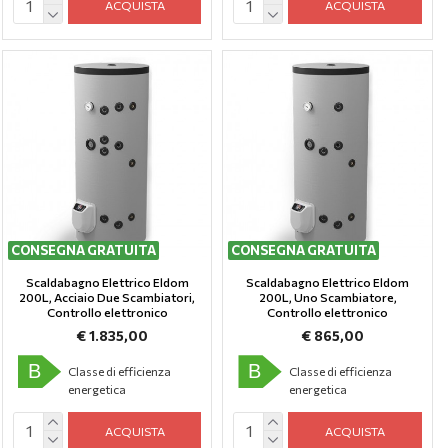
ACQUISTA
ACQUISTA
CONSEGNA GRATUITA
CONSEGNA GRATUITA
Scaldabagno Elettrico Eldom
Scaldabagno Elettrico Eldom
200L, Аcciaio Due Scambiatori,
200L, Uno Scambiatore,
Controllo elettronico
Controllo elettronico
€ 1.835,00
€ 865,00
B
B
Classe di efficienza
Classe di efficienza
energetica
energetica
ACQUISTA
ACQUISTA