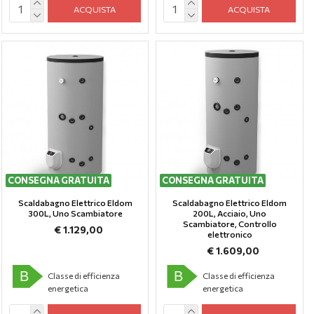
ACQUISTA
ACQUISTA
CONSEGNA GRATUITA
CONSEGNA GRATUITA
Scaldabagno Elettrico Eldom
Scaldabagno Elettrico Eldom
300L, Uno Scambiatore
200L, Аcciaio, Uno
Scambiatore, Controllo
€ 1.129,00
elettronico
€ 1.609,00
B
B
Classe di efficienza
Classe di efficienza
energetica
energetica