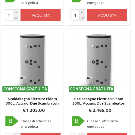
energetica
energetica
ACQUISTA
ACQUISTA
CONSEGNA GRATUITA
CONSEGNA GRATUITA
Scaldabagno Elettrico Eldom
Scaldabagno Elettrico Eldom
300L, Аcciaio, Due Scambiatori
300L, Аcciaio, Due Scambiatori
€ 1.205,00
€ 2.465,00
B
B
Classe di efficienza
Classe di efficienza
energetica
energetica