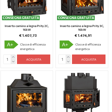
CONSEGNA GRATUITA
CONSEGNA GRATUITA
Inserto camino a legna Prity 2C,
Inserto camino a legna Prity 3C,
16kW
16kW
€ 1.407,73
€ 1.474,91
A+
A+
Classe di efficienza
Classe di efficienza
energetica
energetica
ACQUISTA
ACQUISTA