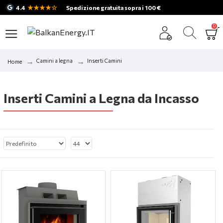
★★★★☆
4.4
Spedizione gratuita sopra i 100 €
0
Camini a legna
Inserti Camini
Home
Inserti Camini a Legna da Incasso