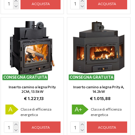
ACQUISTA
ACQUISTA
CONSEGNA GRATUITA
CONSEGNA GRATUITA
Inserto camino a legna Prity
Inserto camino a legna Prity A,
2CM, 13.5kW
14.2kW
€ 1.227,13
€ 1.015,88
A
A+
Classe di efficienza
Classe di efficienza
energetica
energetica
ACQUISTA
ACQUISTA