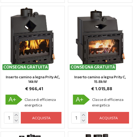
CONSEGNA GRATUITA
CONSEGNA GRATUITA
Inserto camino a legna Prity AC,
Inserto camino a legna Prity C,
14kW
15.8kW
€ 966,41
€ 1.015,88
A+
A+
Classe di efficienza
Classe di efficienza
energetica
energetica
ACQUISTA
ACQUISTA