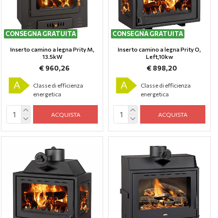
CONSEGNA GRATUITA
CONSEGNA GRATUITA
Inserto camino a legna Prity M,
Inserto camino a legna Prity O,
13.5kW
Left,10kw
€ 960,26
€ 898,20
A
A
Classe di efficienza
Classe di efficienza
energetica
energetica
ACQUISTA
ACQUISTA