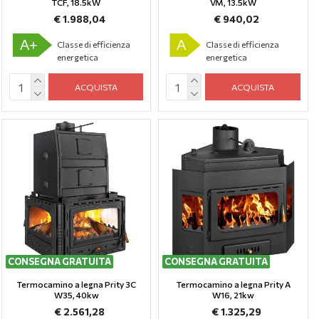
TCF, 18.5kW
VM, 13.5kW
€ 1.988,04
€ 940,02
A+
A
Classe di efficienza
Classe di efficienza
energetica
energetica
ACQUISTA
ACQUISTA
CONSEGNA GRATUITA
CONSEGNA GRATUITA
Termocamino a legna Prity 3C
Termocamino a legna Prity A
W35, 40kw
W16, 21kw
€ 2.561,28
€ 1.325,29