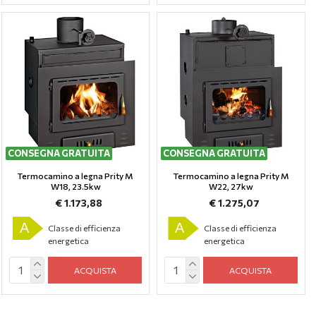
CONSEGNA GRATUITA
CONSEGNA GRATUITA
Termocamino a legna Prity M
Termocamino a legna Prity M
W18, 23.5kw
W22, 27kw
€ 1.173,88
€ 1.275,07
A
A
Classe di efficienza
Classe di efficienza
energetica
energetica
ACQUISTA
ACQUISTA