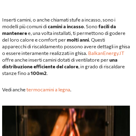
Inserti camini, o anche chiamati stufe a incasso, sono i
modelli più comuni di
camini a incasso
. Sono
facili da
mantenere
e, una volta installati, ti permettono di godere
del loro calore e comfort per
molti anni
. Questi
apparecchi di riscaldamento possono avere dettagli in ghisa
o essere interamente realizzati in ghisa.
BalkanEnergy.IT
offre anche inserti camini dotati di ventilatore per
una
distribuzione efficiente del calore
, in grado di riscaldare
stanze fino a
100m2
.
Vedi anche
termocamini a legna
.