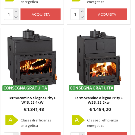
energetica
energetica
ACQUISTA
ACQUISTA
CONSEGNA GRATUITA
CONSEGNA GRATUITA
Termocamino a legna Prity C
Termocamino a legna Prity C
W18, 23.4kW
W28, 33.2kw
€ 1.341,48
€ 1.484,20
A
A
Classe di efficienza
Classe di efficienza
energetica
energetica