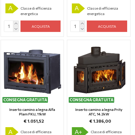
A
A
Classe di efficienza
Classe di efficienza
energetica
energetica
ACQUISTA
ACQUISTA
CONSEGNA GRATUITA
CONSEGNA GRATUITA
Inserto camino a legna Alfa
Inserto camino a legna Prity
Plam FKU, 11kW
ATC, 14.2kW
€ 1.051,52
€ 1.386,00
A
A+
Classe di efficienza
Classe di efficienza