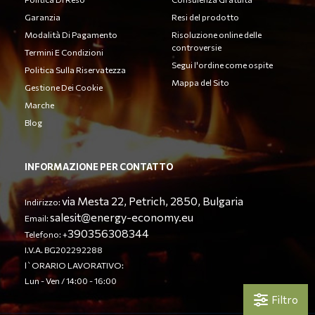
Garanzia
Resi del prodotto
Modalità Di Pagamento
Risoluzione online delle
controversie
Termini E Condizioni
Segui l'ordine come ospite
Politica Sulla Riservatezza
Mappa del Sito
Gestione Dei Cookie
Marche
Blog
INFORMAZIONE PER CONTATTO
via Mesta 22, Petrich, 2850, Bulgaria
Indirizzo:
salesit@energy-economy.eu
Email:
390356308344
Telefono: +
I.V.A. BG202292288
l`ORARIO LAVORATIVO:
Lun - Ven / 14:00 - 16:00
Filtro