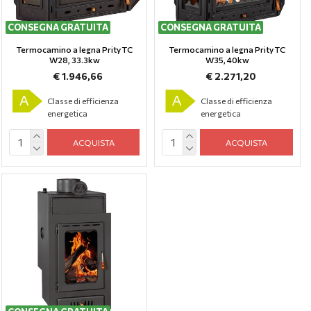
CONSEGNA GRATUITA
CONSEGNA GRATUITA
Termocamino a legna Prity TC
Termocamino a legna Prity TC
W28, 33.3kw
W35, 40kw
€ 1.946,66
€ 2.271,20
A
A
Classe di efficienza
Classe di efficienza
energetica
energetica
ACQUISTA
ACQUISTA