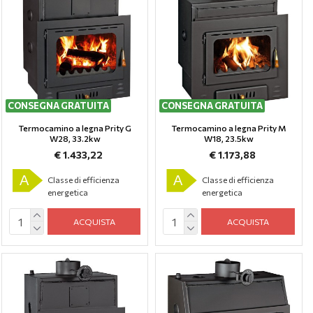
CONSEGNA GRATUITA
CONSEGNA GRATUITA
Termocamino a legna Prity G
Termocamino a legna Prity M
W28, 33.2kw
W18, 23.5kw
€ 1.433,22
€ 1.173,88
A
A
Classe di efficienza
Classe di efficienza
energetica
energetica
ACQUISTA
ACQUISTA