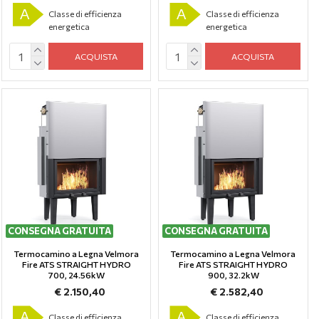
A
A
Classe di efficienza
Classe di efficienza
energetica
energetica
ACQUISTA
ACQUISTA
CONSEGNA GRATUITA
CONSEGNA GRATUITA
Termocamino a Legna Velmora
Termocamino a Legna Velmora
Fire ATS STRAIGHT HYDRO
Fire ATS STRAIGHT HYDRO
700, 24.56kW
900, 32.2kW
€ 2.150,40
€ 2.582,40
A
A
Classe di efficienza
Classe di efficienza