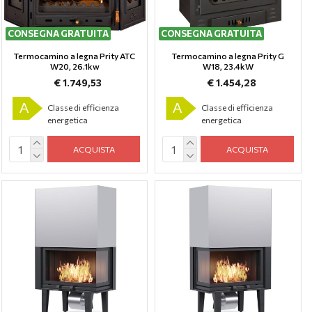
CONSEGNA GRATUITA
CONSEGNA GRATUITA
Termocamino a legna Prity ATC
Termocamino a legna Prity G
W20, 26.1kw
W18, 23.4kW
€ 1.749,53
€ 1.454,28
A
A
Classe di efficienza
Classe di efficienza
energetica
energetica
ACQUISTA
ACQUISTA