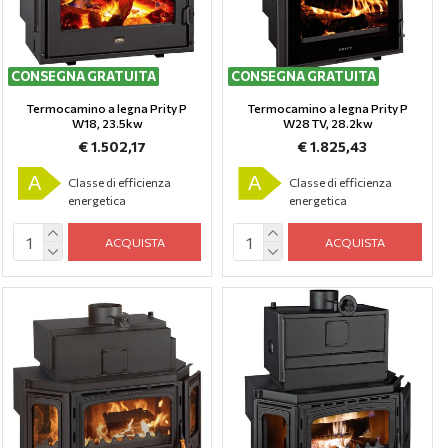
CONSEGNA GRATUITA
CONSEGNA GRATUITA
Termocamino a legna Prity P
Termocamino a legna Prity P
W18, 23.5kw
W28 TV, 28.2kw
€ 1.502,17
€ 1.825,43
A
A
Classe di efficienza
Classe di efficienza
energetica
energetica
ACQUISTA
ACQUISTA