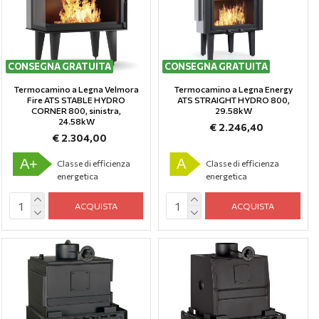
CONSEGNA GRATUITA
CONSEGNA GRATUITA
Termocamino a Legna Velmora
Termocamino a Legna Energy
Fire ATS STABLE HYDRO
ATS STRAIGHT HYDRO 800,
CORNER 800, sinistra,
29.58kW
24.58kW
€ 2.246,40
€ 2.304,00
A+
A
Classe di efficienza
Classe di efficienza
energetica
energetica
ACQUISTA
ACQUISTA