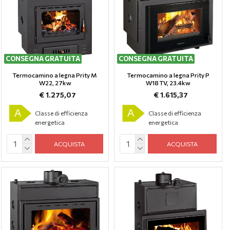
CONSEGNA GRATUITA
CONSEGNA GRATUITA
Termocamino a legna Prity M
Termocamino a legna Prity P
W22, 27kw
W18 TV, 23.4kw
€ 1.275,07
€ 1.615,37
A
A
Classe di efficienza
Classe di efficienza
energetica
energetica
ACQUISTA
ACQUISTA