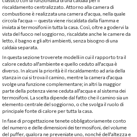
classico con la funzionalità di una caldaia per il
riscaldamento centralizzato. Attorno alla camera di
combustione è realizzata una camera d'acqua, nella quale
circola l'acqua — questa viene riscaldata dalla fiamma e
inviata ai termosifoni in tutta la casa. Così, oltre a godervi la
vista del fuoco nel soggiorno, riscaldate anche le camere da
letto, il bagno e gli altri ambienti, senza bisogno di una
caldaia separata.
In questa sezione troverete modelli in cui il rapporto tra il
calore ceduto all'ambiente e quello ceduto all'acqua è
diverso. In alcuni la priorità è il riscaldamento ad aria della
stanza in cui si trova il camino, mentre la camera d'acqua
svolge una funzione complementare; in altri la maggior
parte della potenza viene ceduta all'acqua e al sistema dei
termosifoni. La scelta dipende dal fatto che il camino sia un
elemento centrale del soggiorno, o che svolga il ruolo di
principale fonte di calore per tutta la casa.
In fase di progettazione tenete obbligatoriamente conto
del numero e delle dimensioni dei termosifoni, del volume
del puffer, qualora ne preveniate uno, nonché dell'altezza e