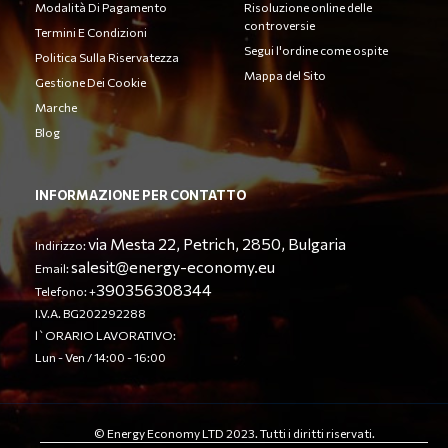
Modalità Di Pagamento
Risoluzione online delle
controversie
Termini E Condizioni
Segui l'ordine come ospite
Politica Sulla Riservatezza
Mappa del Sito
Gestione Dei Cookie
Marche
Blog
INFORMAZIONE PER CONTATTO
via Mesta 22, Petrich, 2850, Bulgaria
Indirizzo:
salesit@energy-economy.eu
Email:
390356308344
Telefono: +
I.V.A. BG202292288
l`ORARIO LAVORATIVO:
Lun - Ven / 14:00 - 16:00
© Energy Economy LTD 2023. Tutti i diritti riservati.