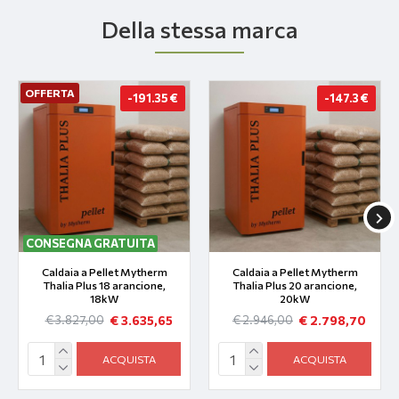
Della stessa marca
OFFERTA
-191.35 €
-147.3 €
CONSEGNA GRATUITA
Caldaia a Pellet Mytherm
Caldaia a Pellet Mytherm
Thalia Plus 18 arancione,
Thalia Plus 20 arancione,
18kW
20kW
€ 3.635,65
€ 2.798,70
€ 3.827,00
€ 2.946,00
ACQUISTA
ACQUISTA