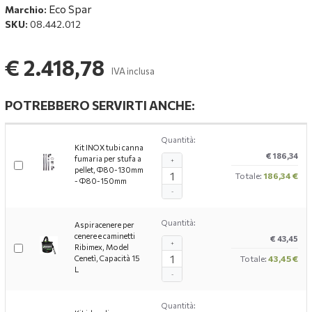
Eco Spar
Marchio:
SKU:
08.442.012
€ 2.418,78
IVA inclusa
POTREBBERO SERVIRTI ANCHE:
Quantità:
Kit INOX tubi canna
€ 186,34
fumaria per stufa a
+
pellet, Ф80-130mm
Totale:
186,34 €
- Ф80-150mm
-
Quantità:
Aspiracenere per
cenere e caminetti
€ 43,45
+
Ribimex, Model
Cenetì, Capacità 15
Totale:
43,45 €
L
-
Quantità: