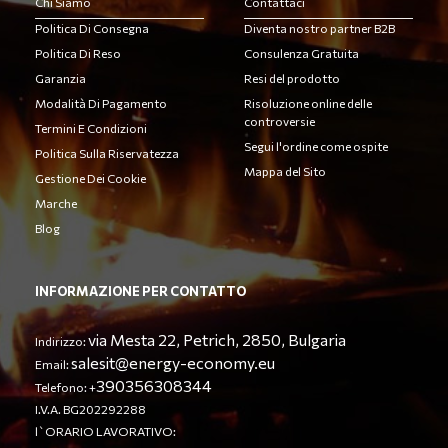
Chi Siamo
Contattaci
Politica Di Consegna
Diventa nostro partner B2B
Politica Di Reso
Consulenza Gratuita
Garanzia
Resi del prodotto
Modalità Di Pagamento
Risoluzione online delle
controversie
Termini E Condizioni
Segui l'ordine come ospite
Politica Sulla Riservatezza
Mappa del Sito
Gestione Dei Cookie
Marche
Blog
INFORMAZIONE PER CONTATTO
via Mesta 22, Petrich, 2850, Bulgaria
Indirizzo:
salesit@energy-economy.eu
Email:
390356308344
Telefono: +
I.V.A. BG202292288
l`ORARIO LAVORATIVO: