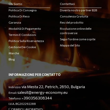
Chi Siamo
Contattaci
Politica Di Consegna
Diventa nostro partner B2B
Politica Di Reso
Consulenza Gratuita
Garanzia
Resi del prodotto
Modalità Di Pagamento
Risoluzione online delle
controversie
Termini E Condizioni
Segui l'ordine come ospite
Politica Sulla Riservatezza
Mappa del Sito
Gestione Dei Cookie
Marche
Blog
INFORMAZIONE PER CONTATTO
via Mesta 22, Petrich, 2850, Bulgaria
Indirizzo:
salesit@energy-economy.eu
Email:
390356308344
Telefono: +
I.V.A. BG202292288
l`ORARIO LAVORATIVO: