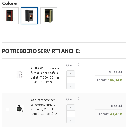
Colore
POTREBBERO SERVIRTI ANCHE:
Quantità:
Kit INOX tubi canna
€ 186,34
fumaria per stufa a
+
pellet, Ф80-130mm
Totale:
186,34 €
- Ф80-150mm
-
Quantità:
Aspiracenere per
cenere e caminetti
€ 43,45
+
Ribimex, Model
Cenetì, Capacità 15
Totale:
43,45 €
L
-