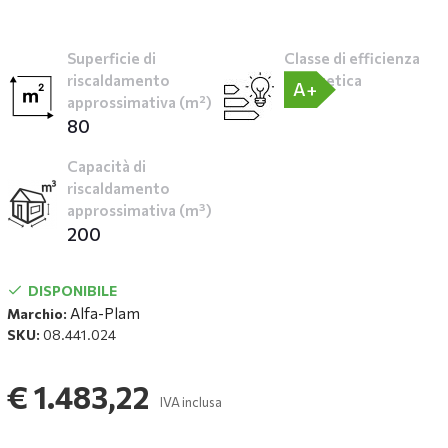
Superficie di
Classe di efficienza
riscaldamento
energetica
A+
approssimativa (m²)
80
Capacità di
riscaldamento
approssimativa (m³)
200
DISPONIBILE
Alfa-Plam
Marchio:
SKU:
08.441.024
€ 1.483,22
IVA inclusa