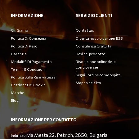
INFORMAZIONE
SERVIZIO CLIENTI
Chi Siamo
Contattaci
Politica Di Consegna
Diventa nostro partner B2B
Politica Di Reso
Consulenza Gratuita
Garanzia
Resi del prodotto
Modalità Di Pagamento
Risoluzione online delle
controversie
Termini E Condizioni
Segui l'ordine come ospite
Politica Sulla Riservatezza
Mappa del Sito
Gestione Dei Cookie
Marche
Blog
INFORMAZIONE PER CONTATTO
via Mesta 22, Petrich, 2850, Bulgaria
Indirizzo: