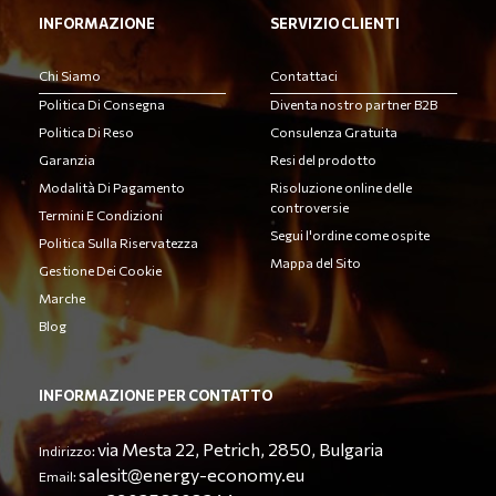
INFORMAZIONE
SERVIZIO CLIENTI
Chi Siamo
Contattaci
Politica Di Consegna
Diventa nostro partner B2B
Politica Di Reso
Consulenza Gratuita
Garanzia
Resi del prodotto
Modalità Di Pagamento
Risoluzione online delle
controversie
Termini E Condizioni
Segui l'ordine come ospite
Politica Sulla Riservatezza
Mappa del Sito
Gestione Dei Cookie
Marche
Blog
INFORMAZIONE PER CONTATTO
via Mesta 22, Petrich, 2850, Bulgaria
Indirizzo:
salesit@energy-economy.eu
Email: