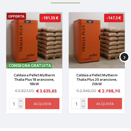
OFFERTA
-191.35 €
-147.3 €
CONSEGNA GRATUITA
Caldaia a Pellet Mytherm
Caldaia a Pellet Mytherm
Thalia Plus 18 arancione,
Thalia Plus 20 arancione,
18kW
20kW
€ 3.635,65
€ 2.798,70
€ 3.827,00
€ 2.946,00
ACQUISTA
ACQUISTA