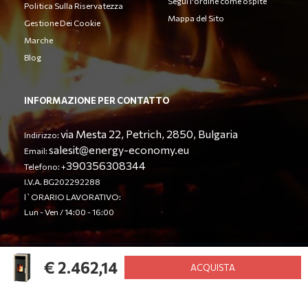
Segui l'ordine come ospite
Politica Sulla Riservatezza
Mappa del Sito
Gestione Dei Cookie
Marche
Blog
INFORMAZIONE PER CONTATTO
via Mesta 22, Petrich, 2850, Bulgaria
Indirizzo:
salesit@energy-economy.eu
Email:
390356308344
Telefono: +
I.V.A. BG202292288
l`ORARIO LAVORATIVO:
Lun - Ven / 14:00 - 16:00
€ 2.462,14
© Energy Economy LTD 2023. Tutti i diritti riservati.
ACQUISTA