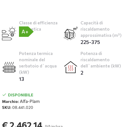
Classe di efficienza
Capacità di
energetica
riscaldamento
A+
approssimativa (m³)
225-375
Potenza termica
Potenza di
nominale del
riscaldamento
serbatoio d`acqua
dell`ambiente (kW)
(kW)
2
13
DISPONIBILE
Alfa-Plam
Marchio:
SKU:
08.441.020
€ 2.462,14
IVA inclusa