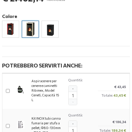
Colore
POTREBBERO SERVIRTI ANCHE:
Quantità:
Aspiracenere per
cenere e caminetti
€ 43,45
+
Ribimex, Model
Cenetì, Capacità 15
Totale:
43,45 €
L
-
Quantità:
Kit INOX tubi canna
€ 186,34
fumaria per stufa a
+
pellet, Ф80-130mm
Totale:
186,34 €