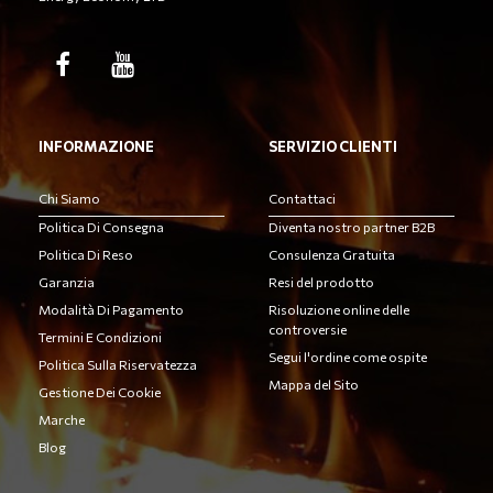
INFORMAZIONE
SERVIZIO CLIENTI
Chi Siamo
Contattaci
Politica Di Consegna
Diventa nostro partner B2B
Politica Di Reso
Consulenza Gratuita
Garanzia
Resi del prodotto
Modalità Di Pagamento
Risoluzione online delle
controversie
Termini E Condizioni
Segui l'ordine come ospite
Politica Sulla Riservatezza
Mappa del Sito
Gestione Dei Cookie
Marche
Blog