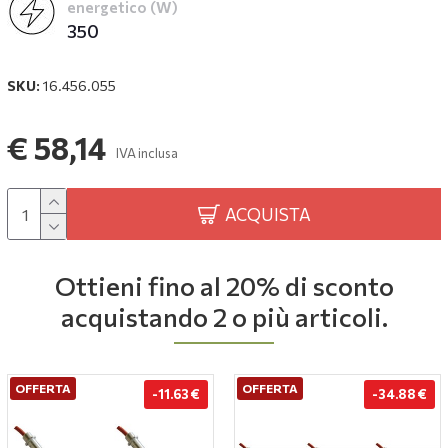
energetico (W)
350
SKU:
16.456.055
€ 58,14
IVA inclusa
ACQUISTA
Ottieni fino al 20% di sconto
acquistando 2 o più articoli.
OFFERTA
OFFERTA
-11.63 €
-34.88 €