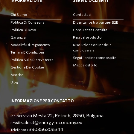
INFORMAZIONE
SERVIZIO CLIENTI
Chi Siamo
Contattaci
Politica Di Consegna
Diventa nostro partner B2B
Politica Di Reso
Consulenza Gratuita
Garanzia
Resi del prodotto
Modalità Di Pagamento
Risoluzione online delle
controversie
Termini E Condizioni
Segui l'ordine come ospite
Politica Sulla Riservatezza
Mappa del Sito
Gestione Dei Cookie
Marche
Blog
INFORMAZIONE PER CONTATTO
via Mesta 22, Petrich, 2850, Bulgaria
Indirizzo:
salesit@energy-economy.eu
Email:
390356308344
Telefono: +