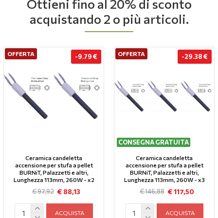
Ottieni fino al 20% di sconto
acquistando 2 o più articoli.
OFFERTA
OFFERTA
-9.79 €
-29.38 €
CONSEGNA GRATUITA
Ceramica candeletta
Ceramica candeletta
accensione per stufa a pellet
accensione per stufa a pellet
BURNiT, Palazzetti e altri,
BURNiT, Palazzetti e altri,
Lunghezza 113mm, 260W - x2
Lunghezza 113mm, 260W - x3
€ 88,13
€ 117,50
€ 97,92
€ 146,88
ACQUISTA
ACQUISTA