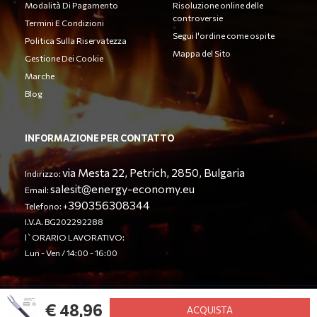
Modalità Di Pagamento
Risoluzione online delle
controversie
Termini E Condizioni
Segui l'ordine come ospite
Politica Sulla Riservatezza
Mappa del Sito
Gestione Dei Cookie
Marche
Blog
INFORMAZIONE PER CONTATTO
via Mesta 22, Petrich, 2850, Bulgaria
Indirizzo:
salesit@energy-economy.eu
Email:
390356308344
Telefono: +
I.V.A. BG202292288
l`ORARIO LAVORATIVO:
Lun - Ven / 14:00 - 16:00
€ 48,96
© Energy Economy LTD 2023. Tutti i diritti riservati.
ACQUISTA