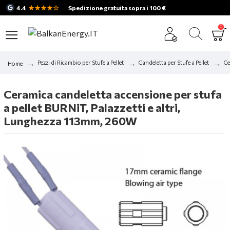
★★★★☆
4.4
Spedizione gratuita sopra i 100 €
0
Pezzi di Ricambio per Stufe a Pellet
Candeletta per Stufe a Pellet
Ce
Home
Ceramica candeletta accensione per stufa
a pellet BURNiT, Palazzetti e altri,
Lunghezza 113mm, 260W