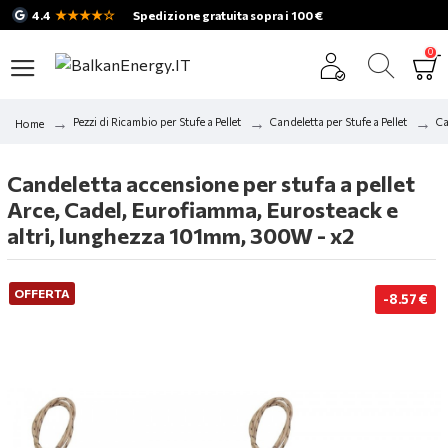
★★★★☆
4.4
Spedizione gratuita sopra i 100 €
0
Pezzi di Ricambio per Stufe a Pellet
Candeletta per Stufe a Pellet
Ca
Home
Candeletta accensione per stufa a pellet
Arce, Cadel, Eurofiamma, Eurosteack e
altri, lunghezza 101mm, 300W - x2
OFFERTA
-8.57 €