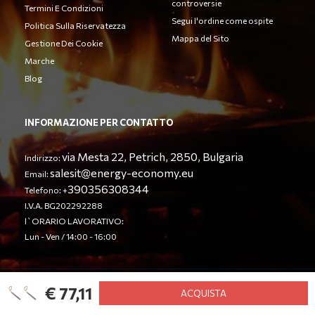
controversie
Termini E Condizioni
Segui l'ordine come ospite
Politica Sulla Riservatezza
Mappa del Sito
Gestione Dei Cookie
Marche
Blog
INFORMAZIONE PER CONTATTO
via Mesta 22, Petrich, 2850, Bulgaria
Indirizzo:
salesit@energy-economy.eu
Email:
390356308344
Telefono: +
I.V.A. BG202292288
l`ORARIO LAVORATIVO:
Lun - Ven / 14:00 - 16:00
€ 77,11
© Energy Economy LTD 2023. Tutti i diritti riservati.
ACQUISTA