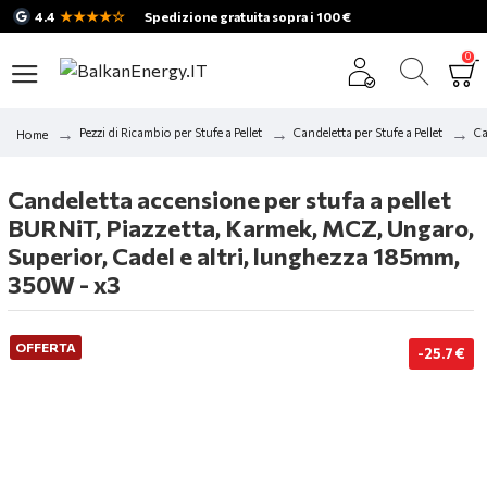
★★★★☆
4.4
Spedizione gratuita sopra i 100 €
0
Pezzi di Ricambio per Stufe a Pellet
Candeletta per Stufe a Pellet
Ca
Home
Candeletta accensione per stufa a pellet
BURNiT, Piazzetta, Karmek, MCZ, Ungaro,
Superior, Cadel e altri, lunghezza 185mm,
350W - x3
OFFERTA
-25.7 €