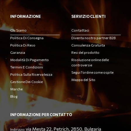
INFORMAZIONE
SERVIZIO CLIENTI
Chi Siamo
Contattaci
Politica Di Consegna
Diventa nostro partner B2B
Politica Di Reso
Consulenza Gratuita
Garanzia
Resi del prodotto
Modalità Di Pagamento
Risoluzione online delle
controversie
Termini E Condizioni
Segui l'ordine come ospite
Politica Sulla Riservatezza
Mappa del Sito
Gestione Dei Cookie
Marche
Blog
INFORMAZIONE PER CONTATTO
via Mesta 22, Petrich, 2850, Bulgaria
Indirizzo: