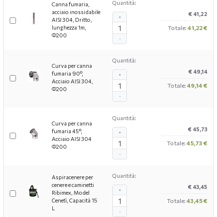
Quantità:
Canna fumaria,
acciaio inossidabile
€ 41,22
+
AISI 304, Dritto,
lunghezza 1m,
Totale:
41,22 €
Ф200
-
Quantità:
Curva per canna
€ 49,14
fumaria 90°,
+
Acciaio AISI 304,
Totale:
49,14 €
Ф200
-
Quantità:
Curva per canna
€ 45,73
fumaria 45°,
+
Acciaio AISI 304
Totale:
45,73 €
Ф200
-
Quantità:
Aspiracenere per
cenere e caminetti
€ 43,45
+
Ribimex, Model
Cenetì, Capacità 15
Totale:
43,45 €
L
-