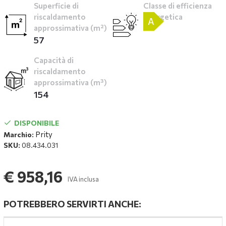
Superficie di
Classe di efficienza
riscaldamento
energetica
A
approssimativa (m²)
57
Capacità di
riscaldamento
approssimativa (m³)
154
DISPONIBILE
Prity
Marchio:
SKU:
08.434.031
€ 958,16
IVA inclusa
POTREBBERO SERVIRTI ANCHE: