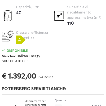
Capacità, Litri
Superficie di
40
riscaldamento
approssimativa (m²)
110
Classe di efficienza
energetica
A
DISPONIBILE
Balkan Energy
Marchio:
SKU:
08.438.063
€ 1.392,00
IVA inclusa
POTREBBERO SERVIRTI ANCHE:
Quantità:
Aspiracenere per
cenere e caminetti
€ 43,45