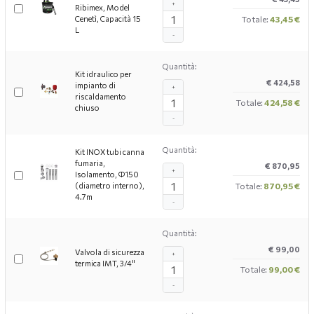
+
Ribimex, Model
Cenetì, Capacità 15
Totale:
43,45 €
L
-
Quantità:
Kit idraulico per
€ 424,58
impianto di
+
riscaldamento
Totale:
424,58 €
chiuso
-
Quantità:
Kit INOX tubi canna
fumaria,
€ 870,95
+
Isolamento, Ф150
(diametro interno),
Totale:
870,95 €
4.7m
-
Quantità:
€ 99,00
Valvola di sicurezza
+
termica IMT, 3/4"
Totale:
99,00 €
-