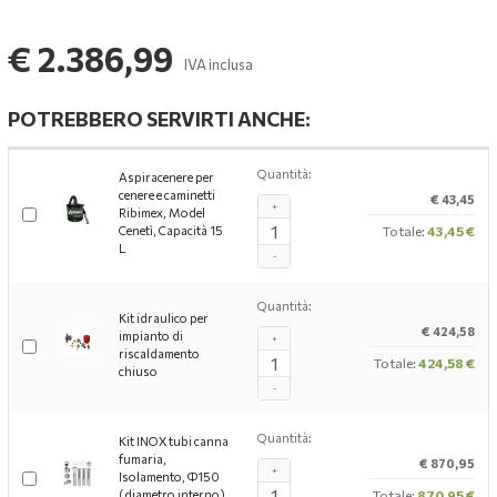
€ 2.386,99
IVA inclusa
POTREBBERO SERVIRTI ANCHE:
Quantità:
Aspiracenere per
cenere e caminetti
€ 43,45
+
Ribimex, Model
Cenetì, Capacità 15
Totale:
43,45 €
L
-
Quantità:
Kit idraulico per
€ 424,58
impianto di
+
riscaldamento
Totale:
424,58 €
chiuso
-
Quantità:
Kit INOX tubi canna
fumaria,
€ 870,95
+
Isolamento, Ф150
(diametro interno),
Totale:
870,95 €