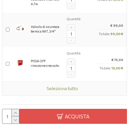
4.7m
-
Quantità:
€ 99,00
Valvola di sicurezza
+
termica IMT, 3/4"
Totale:
99,00 €
-
Quantità:
€ 15,00
PISSA OFF
+
rimozione creosoto
Totale:
15,00 €
-
Seleziona tutto
ACQUISTA