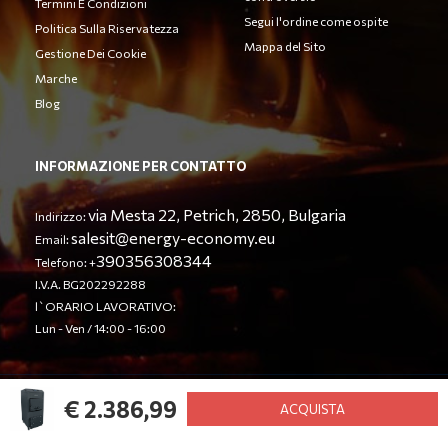
Termini E Condizioni
Segui l'ordine come ospite
Politica Sulla Riservatezza
Mappa del Sito
Gestione Dei Cookie
Marche
Blog
INFORMAZIONE PER CONTATTO
via Mesta 22, Petrich, 2850, Bulgaria
Indirizzo:
salesit@energy-economy.eu
Email:
390356308344
Telefono: +
I.V.A. BG202292288
l`ORARIO LAVORATIVO:
Lun - Ven / 14:00 - 16:00
€ 2.386,99
© Energy Economy LTD 2023. Tutti i diritti riservati.
ACQUISTA