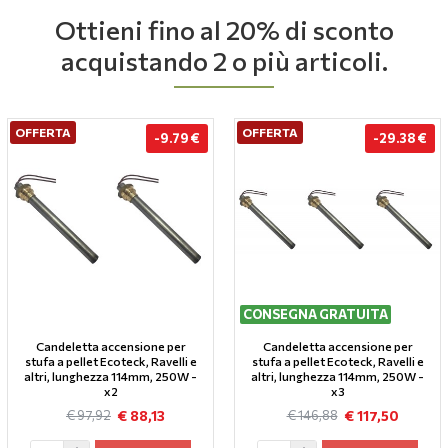
Ottieni fino al 20% di sconto
acquistando 2 o più articoli.
OFFERTA
OFFERTA
-9.79 €
-29.38 €
CONSEGNA GRATUITA
Candeletta accensione per
Candeletta accensione per
stufa a pellet Ecoteck, Ravelli e
stufa a pellet Ecoteck, Ravelli e
altri, lunghezza 114mm, 250W -
altri, lunghezza 114mm, 250W -
x2
x3
€ 88,13
€ 117,50
€ 97,92
€ 146,88