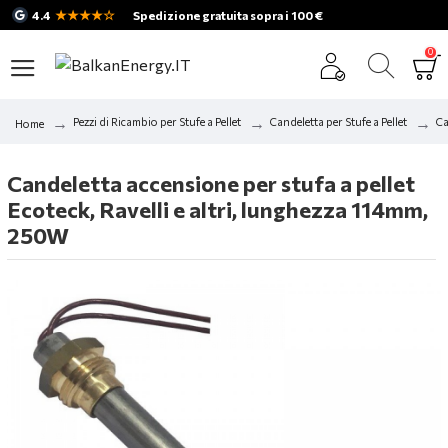
★★★★☆
4.4
Spedizione gratuita sopra i 100 €
0
Pezzi di Ricambio per Stufe a Pellet
Candeletta per Stufe a Pellet
Ca
Home
Candeletta accensione per stufa a pellet
Ecoteck, Ravelli e altri, lunghezza 114mm,
250W