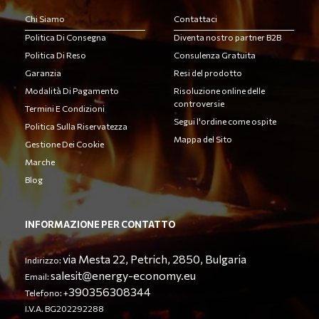
Chi Siamo
Contattaci
Politica Di Consegna
Diventa nostro partner B2B
Politica Di Reso
Consulenza Gratuita
Garanzia
Resi del prodotto
Modalità Di Pagamento
Risoluzione online delle
controversie
Termini E Condizioni
Segui l'ordine come ospite
Politica Sulla Riservatezza
Mappa del Sito
Gestione Dei Cookie
Marche
Blog
INFORMAZIONE PER CONTATTO
via Mesta 22, Petrich, 2850, Bulgaria
Indirizzo:
salesit@energy-economy.eu
Email:
390356308344
Telefono: +
I.V.A. BG202292288