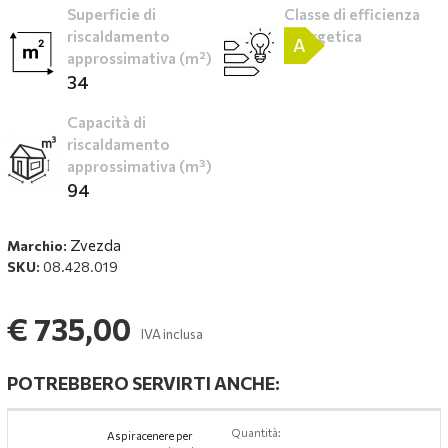
Superficie di
Classe di efficienza
riscaldamento
energetica
A
approssimativa (m²)
34
Capacità di
riscaldamento
approssimativa (m³)
94
Zvezda
Marchio:
SKU:
08.428.019
€ 735,00
IVA inclusa
POTREBBERO SERVIRTI ANCHE:
Quantità:
Aspiracenere per