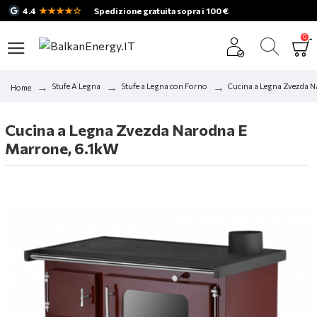
★★★★☆
4.4
Spedizione gratuita sopra i 100 €
0
Stufe A Legna
Stufe a Legna con Forno
Cucina a Legna Zvezda 
Home
Cucina a Legna Zvezda Narodna E
Marrone, 6.1kW