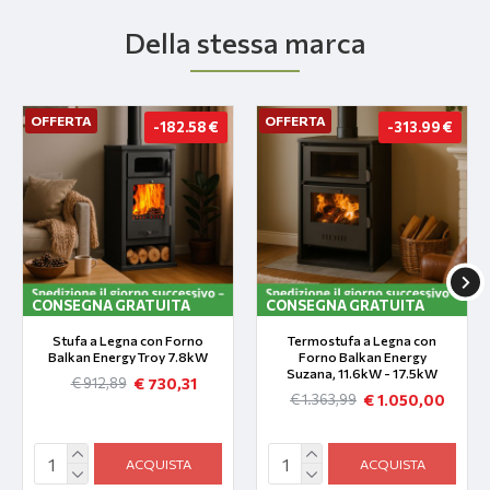
Della stessa marca
OFFERTA
OFFERTA
-182.58 €
-313.99 €
CONSEGNA GRATUITA
CONSEGNA GRATUITA
Stufa a Legna con Forno
Termostufa a Legna con
Balkan Energy Troy 7.8kW
Forno Balkan Energy
Suzana, 11.6kW - 17.5kW
€ 730,31
€ 912,89
€ 1.050,00
€ 1.363,99
ACQUISTA
ACQUISTA