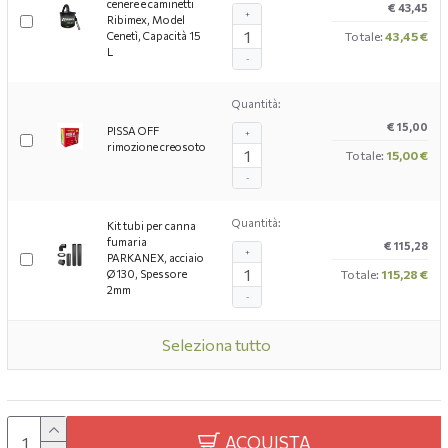
cenere e caminetti
€ 43,45
+
Ribimex, Model
Cenetì, Capacità 15
Totale:
43,45 €
L
-
Quantità:
€ 15,00
PISSA OFF
+
rimozione creosoto
Totale:
15,00 €
-
Quantità:
Kit tubi per canna
fumaria
€ 115,28
+
PARKANEX, acciaio
Ø130, Spessore
Totale:
115,28 €
2mm
-
Seleziona tutto
ACQUISTA