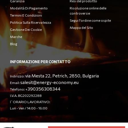
Garanzia
Resi del prodotto
Modalità Di Pagamento
Risoluzione online delle
controversie
Termini E Condizioni
Segui l'ordine come ospite
Politica Sulla Riservatezza
Mappa del Sito
Gestione Dei Cookie
Marche
Blog
INFORMAZIONE PER CONTATTO
via Mesta 22, Petrich, 2850, Bulgaria
Indirizzo:
salesit@energy-economy.eu
Email:
390356308344
Telefono: +
I.V.A. BG202292288
l`ORARIO LAVORATIVO:
Lun - Ven / 14:00 - 16:00