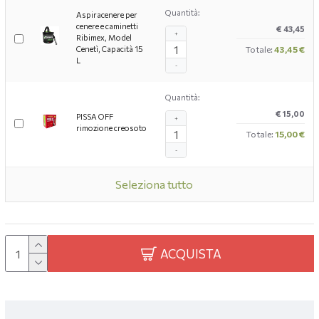
Quantità:
Aspiracenere per
cenere e caminetti
€ 43,45
+
Ribimex, Model
Cenetì, Capacità 15
Totale:
43,45 €
L
-
Quantità:
€ 15,00
PISSA OFF
+
rimozione creosoto
Totale:
15,00 €
-
Seleziona tutto
ACQUISTA