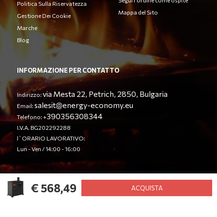
Segui l'ordine come ospite
Politica Sulla Riservatezza
Mappa del Sito
Gestione Dei Cookie
Marche
Blog
INFORMAZIONE PER CONTATTO
via Mesta 22, Petrich, 2850, Bulgaria
Indirizzo:
salesit@energy-economy.eu
Email:
390356308344
Telefono: +
I.V.A. BG202292288
l`ORARIO LAVORATIVO:
Lun - Ven / 14:00 - 16:00
€ 568,49
© Energy Economy LTD 2023. Tutti i diritti riservati.
ACQUISTA