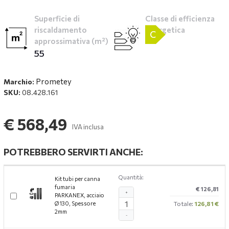
Superficie di
Classe di efficienza
riscaldamento
energetica
C
approssimativa (m²)
55
Prometey
Marchio:
SKU:
08.428.161
€ 568,49
IVA inclusa
POTREBBERO SERVIRTI ANCHE:
Quantità:
Kit tubi per canna
fumaria
€ 126,81
+
PARKANEX, acciaio
Ø130, Spessore
Totale:
126,81 €
2mm
-