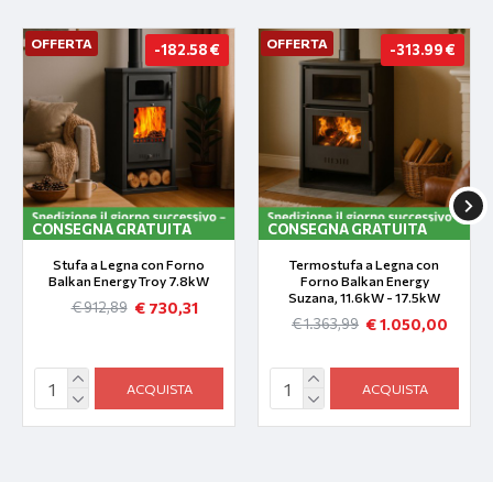
OFFERTA
OFFERTA
-182.58 €
-313.99 €
CONSEGNA GRATUITA
CONSEGNA GRATUITA
Stufa a Legna con Forno
Termostufa a Legna con
Balkan Energy Troy 7.8kW
Forno Balkan Energy
Suzana, 11.6kW - 17.5kW
€ 730,31
€ 912,89
€ 1.050,00
€ 1.363,99
ACQUISTA
ACQUISTA