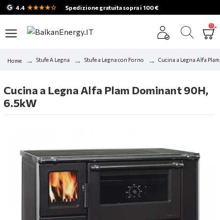
★★★★☆
4.4
Spedizione gratuita sopra i 100 €
0
Stufe A Legna
Stufe a Legna con Forno
Cucina a Legna Alfa Pl
Home
Cucina a Legna Alfa Plam Dominant 90H,
6.5kW