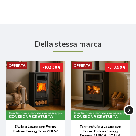
Della stessa marca
OFFERTA
OFFERTA
-182.58 €
-313.99 €
CONSEGNA GRATUITA
CONSEGNA GRATUITA
Stufa a Legna con Forno
Termostufa a Legna con
Balkan Energy Troy 7.8kW
Forno Balkan Energy
Suzana, 11.6kW - 17.5kW