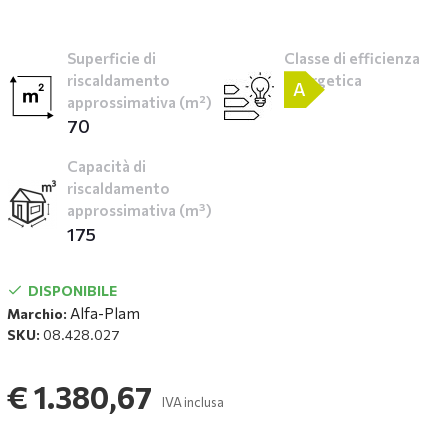
Superficie di
Classe di efficienza
riscaldamento
energetica
A
approssimativa (m²)
70
Capacità di
riscaldamento
approssimativa (m³)
175
DISPONIBILE
Alfa-Plam
Marchio:
SKU:
08.428.027
€ 1.380,67
IVA inclusa