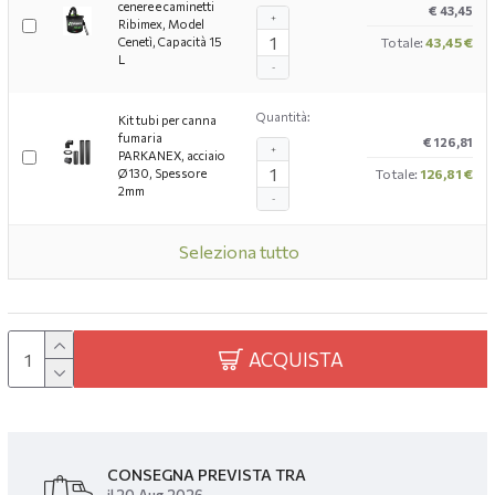
cenere e caminetti
€ 43,45
+
Ribimex, Model
Cenetì, Capacità 15
Totale:
43,45 €
L
-
Quantità:
Kit tubi per canna
fumaria
€ 126,81
+
PARKANEX, acciaio
Ø130, Spessore
Totale:
126,81 €
2mm
-
Seleziona tutto
ACQUISTA
CONSEGNA PREVISTA TRA