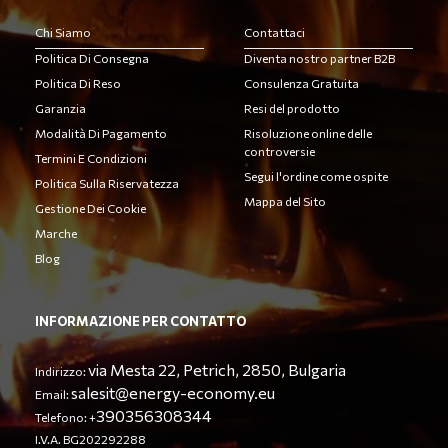
Chi Siamo
Contattaci
Politica Di Consegna
Diventa nostro partner B2B
Politica Di Reso
Consulenza Gratuita
Garanzia
Resi del prodotto
Modalità Di Pagamento
Risoluzione online delle
controversie
Termini E Condizioni
Segui l'ordine come ospite
Politica Sulla Riservatezza
Mappa del Sito
Gestione Dei Cookie
Marche
Blog
INFORMAZIONE PER CONTATTO
via Mesta 22, Petrich, 2850, Bulgaria
Indirizzo:
salesit@energy-economy.eu
Email:
390356308344
Telefono: +
I.V.A. BG202292288