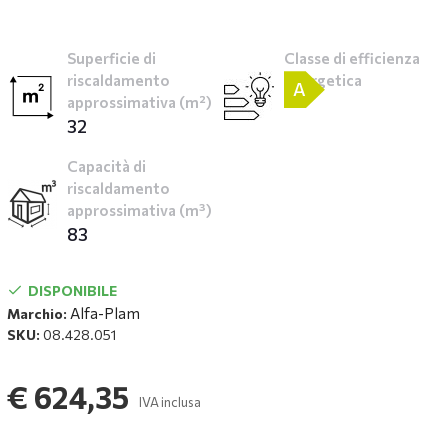
Superficie di
Classe di efficienza
riscaldamento
energetica
A
approssimativa (m²)
32
Capacità di
riscaldamento
approssimativa (m³)
83
DISPONIBILE
Alfa-Plam
Marchio:
SKU:
08.428.051
€ 624,35
IVA inclusa