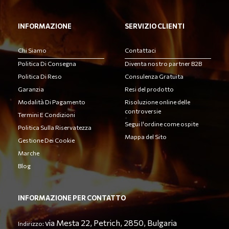
INFORMAZIONE
SERVIZIO CLIENTI
Chi Siamo
Contattaci
Politica Di Consegna
Diventa nostro partner B2B
Politica Di Reso
Consulenza Gratuita
Garanzia
Resi del prodotto
Modalità Di Pagamento
Risoluzione online delle
controversie
Termini E Condizioni
Segui l'ordine come ospite
Politica Sulla Riservatezza
Mappa del Sito
Gestione Dei Cookie
Marche
Blog
INFORMAZIONE PER CONTATTO
via Mesta 22, Petrich, 2850, Bulgaria
Indirizzo: