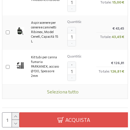
Totale:
15,00 €
-
Quantità:
Aspiracenere per
cenere e caminetti
€ 43,45
+
Ribimex, Model
Cenetì, Capacità 15
Totale:
43,45 €
L
-
Quantità:
Kit tubi per canna
fumaria
€ 126,81
+
PARKANEX, acciaio
Ø130, Spessore
Totale:
126,81 €
2mm
-
Seleziona tutto
ACQUISTA