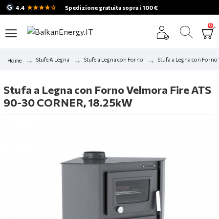
★★★★☆
4.4
Spedizione gratuita sopra i 100 €
0
Stufe A Legna
Stufe a Legna con Forno
Stufa a Legna con Forn
Home
Stufa a Legna con Forno Velmora Fire ATS
90-30 CORNER, 18.25kW