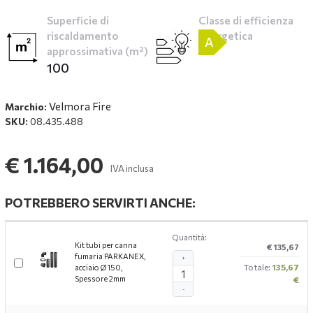
Superficie di
Classe di efficienza
riscaldamento
energetica
A
approssimativa (m²)
100
Velmora Fire
Marchio:
SKU:
08.435.488
€ 1.164,00
IVA inclusa
POTREBBERO SERVIRTI ANCHE:
Quantità:
Kit tubi per canna
€ 135,67
fumaria PARKANEX,
+
Totale:
135,67
acciaio Ø150,
Spessore 2mm
€
-