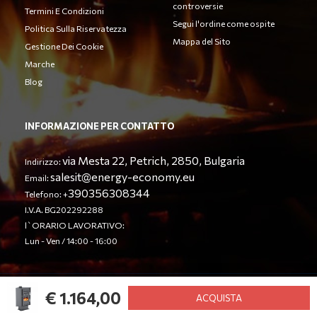
controversie
Termini E Condizioni
Segui l'ordine come ospite
Politica Sulla Riservatezza
Mappa del Sito
Gestione Dei Cookie
Marche
Blog
INFORMAZIONE PER CONTATTO
via Mesta 22, Petrich, 2850, Bulgaria
Indirizzo:
salesit@energy-economy.eu
Email:
390356308344
Telefono: +
I.V.A. BG202292288
l`ORARIO LAVORATIVO:
Lun - Ven / 14:00 - 16:00
€ 1.164,00
© Energy Economy LTD 2023. Tutti i diritti riservati.
ACQUISTA