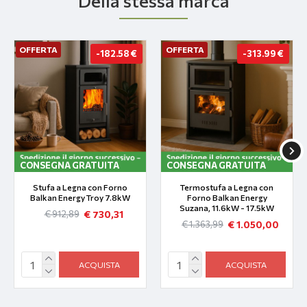
Della stessa marca
OFFERTA
OFFERTA
-182.58 €
-313.99 €
CONSEGNA GRATUITA
CONSEGNA GRATUITA
Stufa a Legna con Forno
Termostufa a Legna con
Balkan Energy Troy 7.8kW
Forno Balkan Energy
Suzana, 11.6kW - 17.5kW
€ 730,31
€ 912,89
€ 1.050,00
€ 1.363,99
ACQUISTA
ACQUISTA