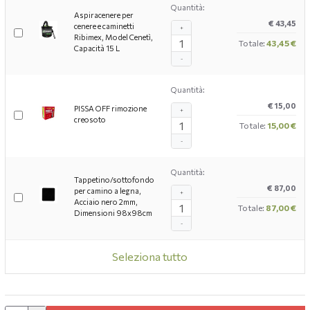
Quantità:
Aspiracenere per
€ 43,45
cenere e caminetti
+
Ribimex, Model Cenetì,
Totale:
43,45 €
Capacità 15 L
-
Quantità:
€ 15,00
PISSA OFF rimozione
+
creosoto
Totale:
15,00 €
-
Quantità:
Tappetino/sottofondo
€ 87,00
per camino a legna,
+
Acciaio nero 2mm,
Totale:
87,00 €
Dimensioni 98x98cm
-
Seleziona tutto