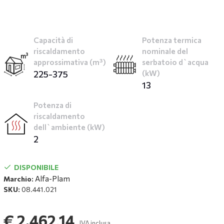
Capacità di
Potenza termica
riscaldamento
nominale del
approssimativa (m³)
serbatoio d`acqua
225-375
(kW)
13
Potenza di
riscaldamento
dell`ambiente (kW)
2
DISPONIBILE
Alfa-Plam
Marchio:
SKU:
08.441.021
€ 2.462,14
IVA inclusa