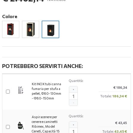
Colore
POTREBBERO SERVIRTI ANCHE:
Quantità:
Kit INOX tubi canna
€ 186,34
fumaria per stufa a
+
pellet, Ф80-130mm
Totale:
186,34 €
- Ф80-150mm
-
Quantità:
Aspiracenere per
cenere e caminetti
€ 43,45
+
Ribimex, Model
Cenetì, Capacità 15
Totale:
43,45 €